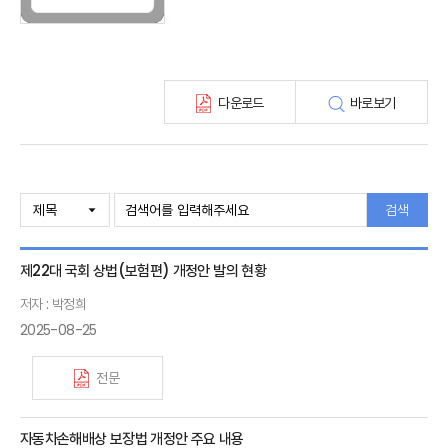
보험총서
보험동향(종간)
해외 보험동향(종간)
보험회사 재무분석(종간)
다운로드
바로보기
주간 해외보험동향(종간)
해외보험금융동향(종간)
검색
제22대 국회 상법(보험편) 개정안 발의 현황
저자 : 박정희
2025-08-25
전문
자동차손해배상 보장법 개정안 주요 내용