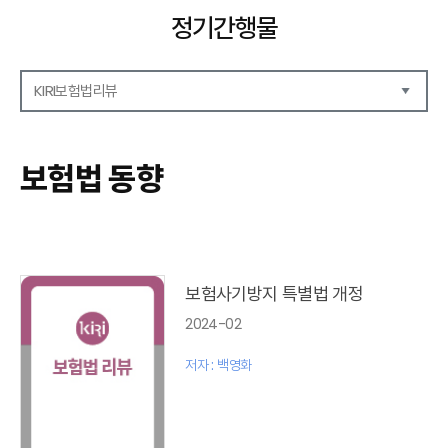
정기간행물
KIRI보험법리뷰
해외보험리포트
보험산업전망
보험법 동향
보험금융연구
KIRI 리포트
KIRI 고령화리뷰
KIRI 보험법리뷰
포커스
보험사기방지 특별법 개정
이슈 분석
2024-02
특별기고
보험법 동향
저자 : 백영화
최신보험정보
최신 해외보험연구동향
연차보고서