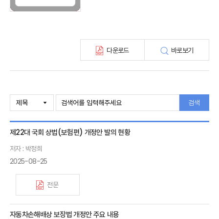
보험총서
보험동향(종간)
해외 보험동향(종간)
보험회사 재무분석(종간)
다운로드
바로보기
주간 해외보험동향(종간)
해외보험금융동향(종간)
검색
제22대 국회 상법(보험편) 개정안 발의 현황
저자 : 박정희
2025-08-25
전문
자동차손해배상 보장법 개정안 주요 내용