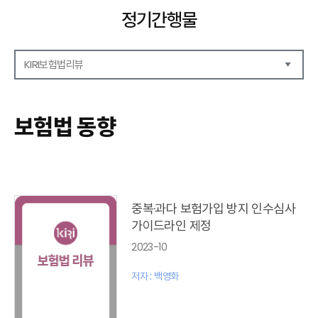
정기간행물
KIRI보험법리뷰
해외보험리포트
보험산업전망
보험법 동향
보험금융연구
KIRI 리포트
KIRI 고령화리뷰
KIRI 보험법리뷰
포커스
중복·과다 보험가입 방지 인수심사
이슈 분석
가이드라인 제정
특별기고
2023-10
보험법 동향
최신보험정보
저자 : 백영화
최신 해외보험연구동향
연차보고서