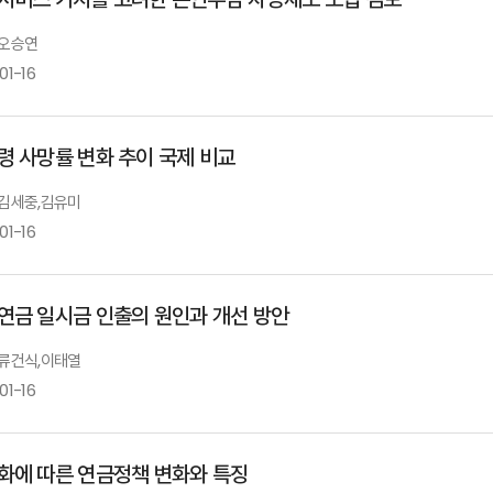
 오승연
01-16
령 사망률 변화 추이 국제 비교
: 김세중,김유미
01-16
연금 일시금 인출의 원인과 개선 방안
: 류건식,이태열
01-16
화에 따른 연금정책 변화와 특징