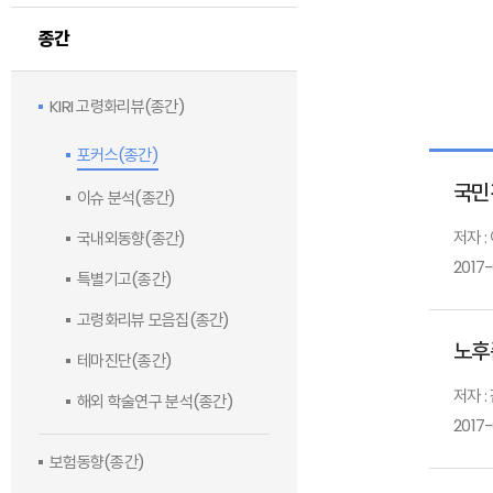
종간
KIRI 고령화리뷰(종간)
포커스(종간)
국민
이슈 분석(종간)
저자 
국내외동향(종간)
2017
특별기고(종간)
고령화리뷰 모음집(종간)
노후
테마진단(종간)
저자 :
해외 학술연구 분석(종간)
2017-
보험동향(종간)