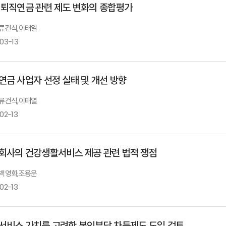
 퇴직연금 관련 제도 변화의 종합평가
: 류건식,이태열
03-13
연금 사업자 선정 실태 및 개선 방향
: 류건식,이태열
02-13
회사의 건강생활서비스 제공 관련 법적 쟁점
: 백영화,조용운
02-13
서비스 가치를 고려한 본인부담 차등제도 도입 검토