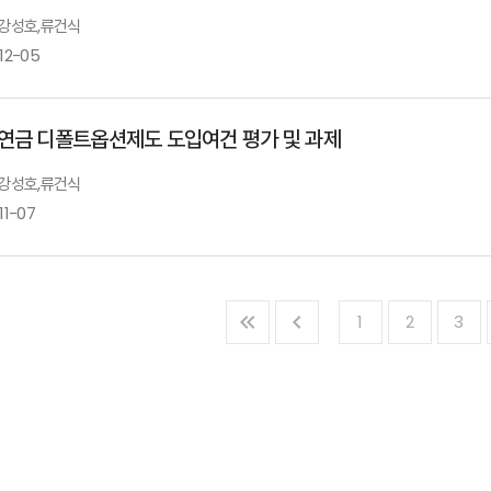
: 강성호,류건식
12-05
연금 디폴트옵션제도 도입여건 평가 및 과제
: 강성호,류건식
11-07
1
2
3