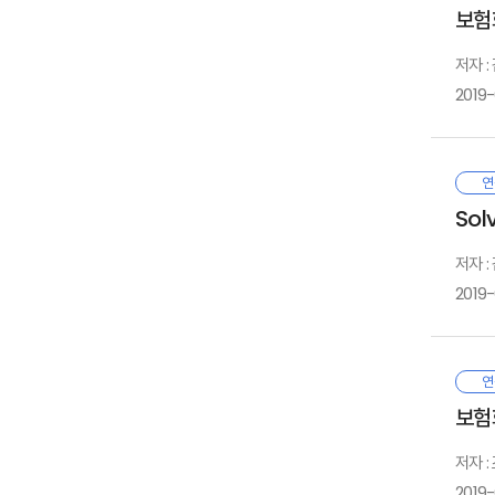
보험
이
4
1
외
다
1
2
저자 :
동
2
3
혼
2019
진
3
4
4
1
본
마
2
연
3
먼
Sol
위
5
1
발
저자 :
6
2
2019
7
또
변
9
노
1
최
연
제
나
보험
1
삼
1
본
2
저자 
2
발
3
유
3
2019