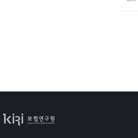
언
4
선
7
현
8
마
글
1
따
듀
것
대
1
1
환
전
2
2
연
모
1
본
마
2
것
3
위
1
1
특
2
2
3
3
마
4
4
1
3