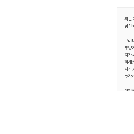
최근 
심신상
그러나
부양가
지자체
피해를
사각지
보장하
이러한
이에 
같이 
대상지
Ⅰ.
바람직
1. 