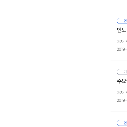
1
1
1
의
2
2
2
선
3
3
최
연
채
4
4
실
4
인도
등
5
5
역
5
1
6
실
저자 
2
마
7
3
2019
보
8
실
Ⅵ
9
관
1
1
1
상
2
인
기
2
3
성
3
주요
4
이
1
1
순
2
저자 :
전
3
2019
감
4
이
1
연
2
우
연
3