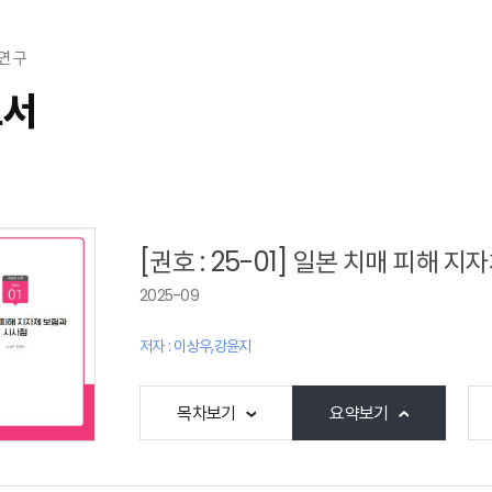
연 구
고서
[권호 : 25-01] 일본 치매 피해 
2025-09
저자 : 이상우,강윤지
목차보기
요약보기