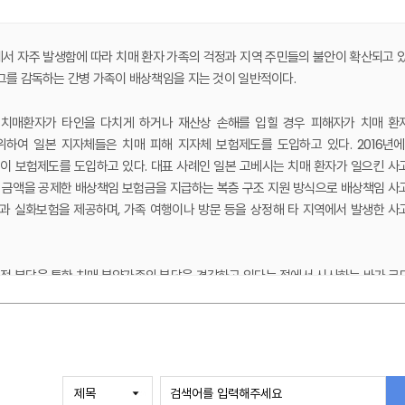
서 자주 발생함에 따라 치매 환자 가족의 걱정과 지역 주민들의 불안이 확산되고 있
 그를 감독하는 간병 가족이 배상책임을 지는 것이 일반적이다.
 치매환자가 타인을 다치게 하거나 재산상 손해를 입힐 경우 피해자가 치매 환
하여 일본 지자체들은 치매 피해 지자체 보험제도를 도입하고 있다. 2016년에
이 보험제도를 도입하고 있다. 대표 사례인 일본 고베시는 치매 환자가 일으킨 사
 금액을 공제한 배상책임 보험금을 지급하는 복층 구조 지원 방식으로 배상책임 사
과 실화보험을 제공하며, 가족 여행이나 방문 등을 상정해 타 지역에서 발생한 사
적 분담을 통한 치매 부양가족의 부담을 경감하고 있다는 점에서 시사하는 바가 크
 환자 가족의 걱정과 부담을 줄이고 주민의 생존권을 보호하기 위해 지자체가 일
도를 도입하려면 우선 도입 목적과 법적 근거를 마련하고, 치매 유병률에 따라 
에 가입하는 위탁 방안을 검토해야 한다. 또한 고베시 사례처럼 복층 보장 구
사업의 일환으로 채택하는 등 정책적 지원도 필요하다.