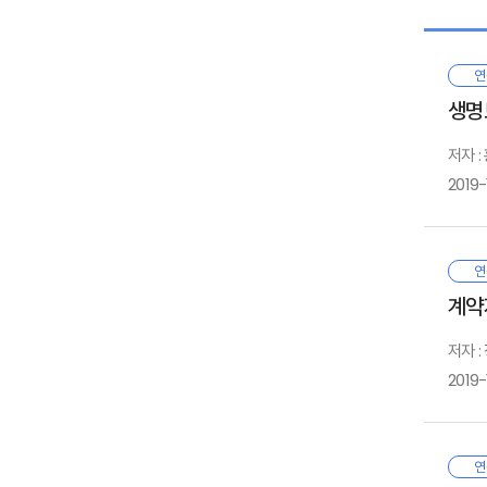
2. 
연
Ⅱ
생명
1. 
2. 
저자 :
3. 
2019-
4. 
생
Ⅰ
연
Ⅲ.
미
계약
1. 
생
2. 
도
저자 :
3. 
Ⅱ
2019-
4. 
그
1
영
2
있
3
한
연
Ⅳ
4
소