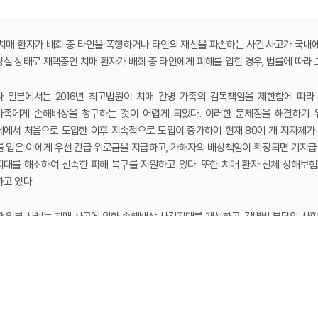
치매 환자가 배회 중 타인을 폭행하거나 타인의 재산을 파손하는 사건·사고가 국내에
실 상태로 재택중인 치매 환자가 배회 중 타인에게 피해를 입힌 경우, 법률에 따라
 일본에서는 2016년 최고법원이 치매 간병 가족의 감독책임을 제한함에 따라
족에게 손해배상을 청구하는 것이 어렵게 되었다. 이러한 문제점을 해결하기 위
에서 처음으로 도입한 이후 지속적으로 도입이 증가하여 현재 80여 개 지자체가 
 입은 이에게 우선 긴급 위로금을 지급하고, 가해자의 배상책임이 확정되면 기지급
대를 해소하여 신속한 피해 복구를 지원하고 있다. 또한 치매 환자 신체 상해보험
고 있다.
 일본 사례는 치매 사고에 의한 손해배상 사각지대를 개선하고, 간병비 부담의 사회
우리나라에서도 손해배상책임의 사각지대에서 발생한 치매 환자의 가해 사고로부터
민영보험을 활용한 피해자 구제 제도를 도입할 필요가 있다. 지자체가 이 보험제
역을 점진적으로 확장하며, 행정 효율성과 위험관리 차원에서 보험사업자의 상품
 서론
하며, 지자체가 해당 사업을 적극 추진하기 위해서는 정부가 이 보험을 치매 관리 
연구 배경