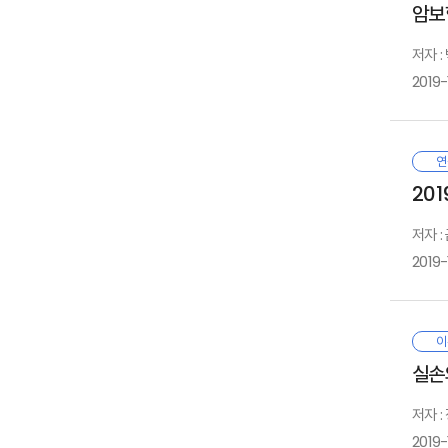
1. 
암보
마
2. 
이
저자 
3. 
불
2019-
1
Ⅲ
않
2
1
3
·
2
이
보
연
금
문
20
규
1
따
1
저자 
2
Ⅳ
본
3
본
2019-
1
제
기
2
보
시
3
1
4
우
1
마
이
2
기
위
2
실손
심
옮
기
수
저자 
Ⅴ
2019-
마