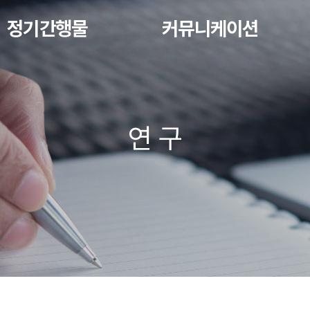
정기간행물
커뮤니케이션
연 구