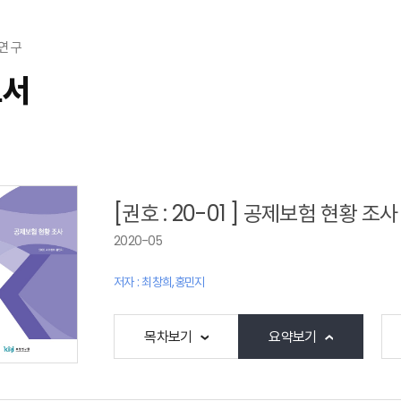
연 구
고서
[권호 : 20-01 ] 공제보험 현황 조사
2020-05
저자 : 최창희,홍민지
목차보기
요약보기