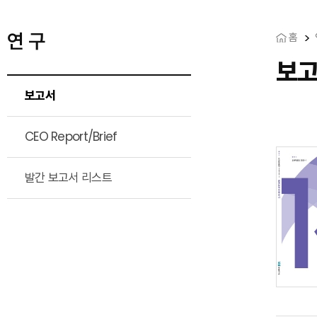
연 구
홈
보
보고서
CEO Report/Brief
발간 보고서 리스트