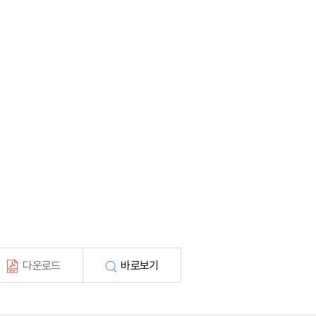
다운로드
바로보기