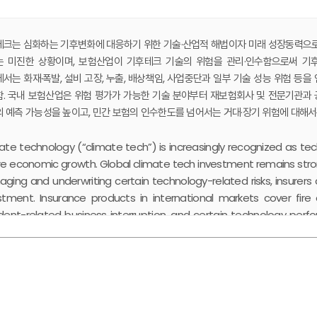
크는 심화하는 기후변화에 대응하기 위한 기술·산업적 해법이자 미래 성장동력으로 
 미진한 상황이며, 보험산업이 기후테크 기술의 위험을 관리·인수함으로써 기후
서는 화재·폭발, 설비 고장, 누출, 배상책임, 사업중단과 일부 기술 성능 위험 등을 
. 국내 보험산업은 위험 평가가 가능한 기술 분야부터 재보험회사 및 전문기관과 공
 예측 가능성을 높이고, 민간 보험의 인수한도를 넘어서는 거대·장기 위험에 대해
ate technology (“climate tech”) is increasingly recognized as tech
re economic growth. Global climate tech investment remains strong
ging and underwriting certain technology-related risks, insurers 
stment. Insurance products in international markets cover fire 
dent-related business interruption, and certain technology perf
nd, commercial viability, feedstock and energy price fluctuati
ld adopt a phased underwriting approach, starting with technolo
surers and specialized institutions. Government priorities inc
ictability. Limited public-private risk-sharing may also be consid
ity or risks involving long-duration liabilities, subject to a clear just