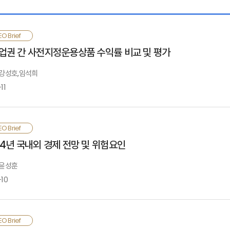
O Brief
업권 간 사전지정운용상품 수익률 비교 및 평가
: 강성호,임석희
11
직연금 적립금 증가, 투자행태의 변화 등 환경변화 과정에서 사전지정운용제도 도
O Brief
안 동 제도의 적립금은 1조 1천억 원이며 이 중 은행업권이 90.1%로 가장 높고 
24년 국내외 경제 전망 및 위험요인
퇴직연금 사업자는 금융업권에 무관하게 펀드, 보험 등 금융상품을 사전지정운
용사에 대한 관리 능력에 달려 있다고 할 수 있음
 윤성훈
-10
로나19 충격으로 인해 균형(New Normal)에서 이탈한 국내외 경제는 변동성이 축
O Brief
상됨. 새로운 균형에서