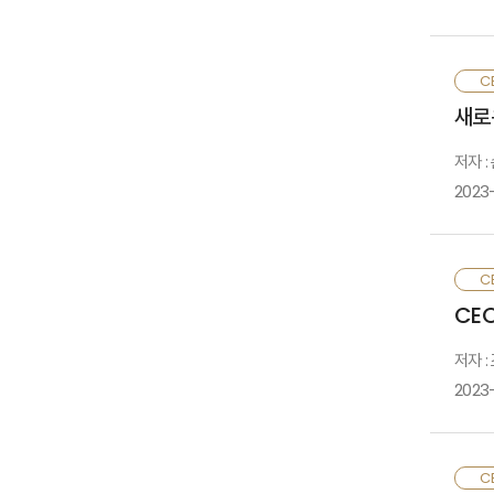
T
베
CE
m
유
새로
a
확
d
나
저자 :
a
2023
c
g
i
A
환
CE
c
공
CEO
t
될
c
인
저자 :
s
2023
T
한
CE
i