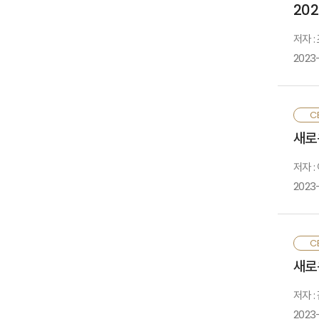
20
는
저자 :
중
2023
기
I
새
CE
l
상
새로
i
c
저자 
i
2023
T
h
글
CE
t
우
새로
f
보
진
저자 :
2023