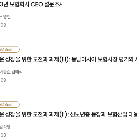
23년 보험회사 CEO 설문조사
 이전 균형보다 경제성장률은 낮아지고, 소비자물가 상승률과 금리가 높아질 것임
 조영현
국경제 경착륙 위험, 국가 간 갈등과 보호무역주의에 의한 Slowbalization
-09
업대출과 부동산PF대출 부실 가능성 등이 거론됨
n 2024, the global and Korean economies will move towards a new e
로운 보험회계 시행 이후 보험산업의 이익은 증가했으나, 이익 확보를 위한 영업
O Brief
ower, and CPI inflation and interest rates will be higher than in t
품개발과 판매 전략에 우선순위를 두고 있지만, 한편으로는 보험산업이 소비자 신
운 성장을 위한 도전과 과제(Ⅲ): 동남아시아 보험시장 평가와
nflation and high-interest rates, hard landing of the Chinese ec
보임
ommercial real estate sector as external risk factors and househo
: 이승준,김해식
nternal risk factors.
-09
he implementation of the new accounting standard has increased pro
as intensified. According to the 2023 KIRI CEO survey findings, 
로벌 보험시장 중 가장 두드러진 성장을 보이는 아세안 5 보험시장을 수요와 공급 
O Brief
heir top business priorities. Nevertheless, they also ecognize the 
위에 있음. 새롭게 등장하는 중산층은 사망 및 건강보장은 물론 자동차, 배상책임 
운 성장을 위한 도전과 과제(Ⅱ): 신노년층 등장과 보험산업 대
or growth.
험회사의 인력 활용, 소비자 접근 방식과 규제시장 진입형태에 관한 다양한 시사점
행되고 있어 향후 시장 진출 시 연금과 건강보장은 물론 요양·간병 서비스를 포함하
 김석영
-08