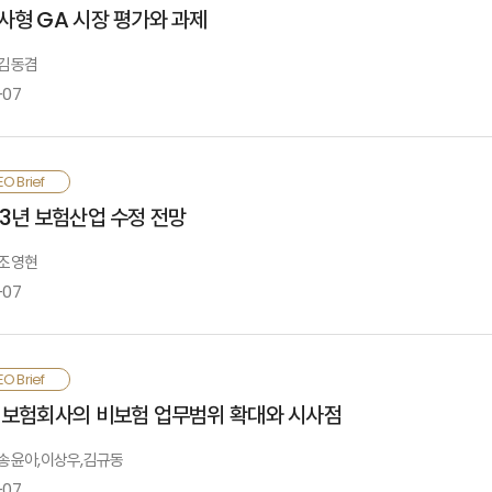
통적인 인보험 공급에만 머물러서는 영속하기 어려우며, 미래 성장성과 수익성 
사형 GA 시장 평가와 과제
ension, health, liability, and incomerelated risks. Natural catastrop
험산업의 새로운 성장 동력을 모색하고자 ‘새로운 성장을 위한 도전과 과제’를 주제로 CE
econdary. In order to establish a stable and growing market for t
 김동겸
overnment for regulatory enhancements.
he Korean insurance industry faces a slowdown in growth due to
-07
nprecedented pace of population aging, Korean insurers cannot sur
nsurance. It is time to actively take on various challenges to secur
nsurance Research Institute is presenting the CEO Brief and CEO
험회사가 영업조직의 운영효율성 개선과 경쟁력 강화를 위해 자회사 형태로 운영
O Brief
ew Growth” to explore new growth engines for the Korean insuranc
회사형 GA 설립에서 금융지주계열 및 중형 보험회사로 설립주체가 다양화되고 
23년 보험산업 수정 전망
태로 변화되는 양상임. 향후 모집시장은 전속채널, 자회사형 GA, 일반 GA 간 경
험회사는 고유역량과 각 채널의 특성 평가를 기반으로 자사에 적합한 마케팅 전략
 조영현
-07
he number of subsidiary GAs is increasing as insurers try to impro
arge-sized and foreign insurers but also financial holding compan
ely on their subsidiary GAs more than before. Given that the tied
023년 수입보험료는 생명보험의 경우 기저효과로 인해 전년 대비 5.4% 감소(2021
O Brief
istribution market, insurers must develop marketing strategies s
심으로 전년 대비 4.4% 성장하여 125.4조 원이 될 것으로 전망함. 2020년 이
 보험회사의 비보험 업무범위 확대와 시사점
haracteristics.
확실성 지속, 영업 경쟁 심화, 회계제도 변화로 이러한 경향이 지속될 가능성이 높
: 송윤아,이상우,김규동
-07