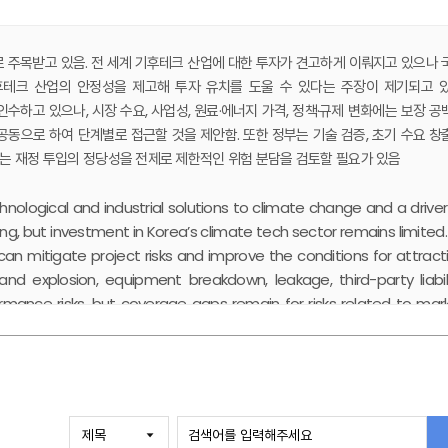
주목받고 있음. 전 세계 기후테크 산업에 대한 투자가 견고하게 이뤄지고 있으나 
테크 산업의 안정성을 제고해 투자 유치를 도울 수 있다는 주장이 제기되고 있
인수하고 있으나, 시장 수요, 사업성, 원료·에너지 가격, 정책·규제 변화에는 보장 공
동으로 하여 단계별로 접근할 것을 제안함. 또한 정부는 기술 검증, 초기 수요 창
서는 재정 투입의 정당성을 전제로 제한적인 위험 분담을 검토할 필요가 있음
nological and industrial solutions to climate change and a driver
, but investment in Korea’s climate tech sector remains limited.
can mitigate project risks and improve the conditions for attract
and explosion, equipment breakdown, leakage, third-party liabili
ormance risks, but coverage gaps remain for risks related to mar
ons, and policy and regulatory changes. Korea’s insurance indus
gy areas whose risks can be reliably assessed and underwritten w
lude technology validation, early demand creation, and regulat
ered for catastrophic losses exceeding private insurers’ underwrit
ification for the use of public funds.