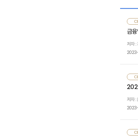
CE
금융
저자 
2023-
퇴
CE
동
20
운
저자 :
2023
코
CE
예