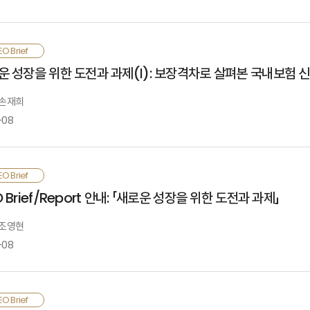
he ASEAN-5(Malaysia, Thailand, Indonesia, the Philippines, and
이비부머의 노년기 진입으로 노인인구 비중이 빠르게 증가하고, 노인세대의 특성
O Brief
arkets, were evaluated from both demand and supply-side pers
동화, 요양·돌봄서비스, 신탁서비스 등의 수요가 확대됨. 또한, 고령층 중심으
운 성장을 위한 도전과 과제(Ⅰ): 보장격차로 살펴본 국내보험 
dvantage on the demand side and Thailand and Vietnam on the su
산됨에 따라 펫 관련 다양한 서비스에 대한 수요도 확대되는 추세임. 보험회사는
eath and health coverage, along with automobile and liability i
가야 함
 손재희
nd vigorous market competition of the ASEAN-5 have a number of im
-08
onsumers, and regulated financial markets for insurers seeking 
eneral, aging is already in progress in Thailand and Vietnam a
nsurance products, as well as nursing and in-home care services in 
ccording to the National Survey of Older Koreans, the older genera
경변화에 따른 새로운 위험 등장과 기존 위험에 대한 인식변화로 새로운 보장영역 
O Brief
hanging. As baby boomers retire, demands for healthcare, long-t
급 측면에서 살펴본 결과, 국내 신시장에서 우선 주목해야 할 위험은 은퇴, 건강, 
 Brief/Report 안내: 「새로운 성장을 위한 도전과 과제」
rend regarding pets as life companions promotes the need for d
 것으로 판단됨. 보험회사는 신시장의 안정적 정착과 성장을 위해 데이터 확보 및
hanging demand of the older generation, insurers should expand 
식제고와 규제 개선도 함께 추진해야 함
 조영현
ubsidiaries.
-08
he emergence of new risks and changes in the perception of exi
국 보험산업의 성장성은 경제성장률 하락, 인구구조 변화 등과 맞물리며 저하되고
O Brief
ncrease in protection gaps resulting from environmental changes, 