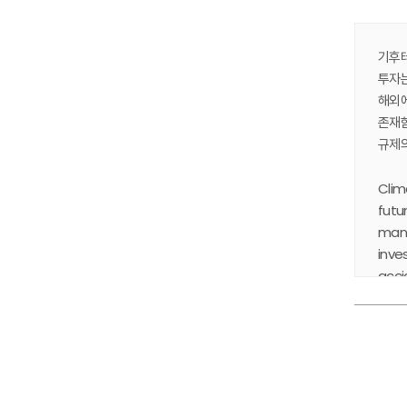
기후테
투자는
해외에
존재함
규제의
Clim
futu
mana
inve
acci
dema
shou
rein
pred
capac