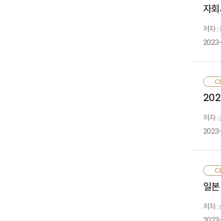
전
자회
p
보
s
저자 :
g
T
2023
u
i
I
보
CE
N
자
20
형
보
저자 :
2023
T
l
r
2
CE
d
중
일본
c
불
저자 
2023