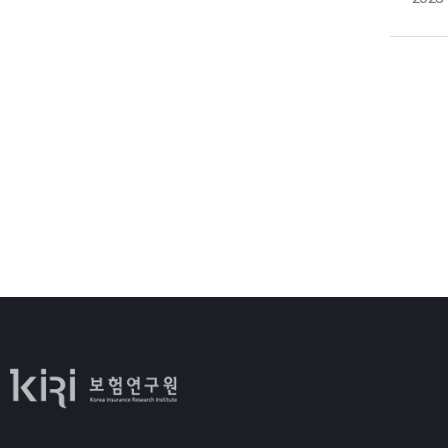
I
N
일
n
특
c
해
함
J
h
t
g
i
r
F
f