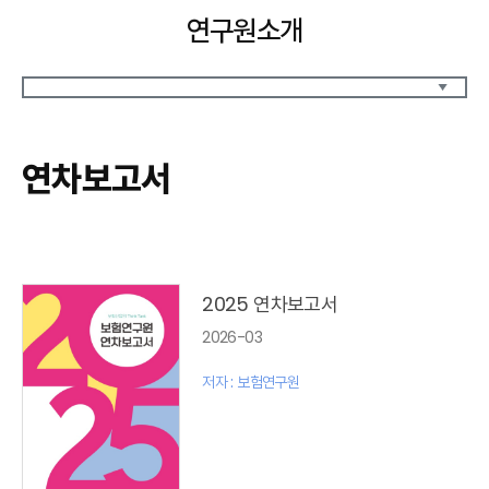
연구원소개
원장인사말
원장약력
연차보고서
역대 원장약력
설립목적 / 연혁
CI소개
연구원 조직
연구사업
찾아오시는길
2025 연차보고서
2026-03
저자 : 보험연구원