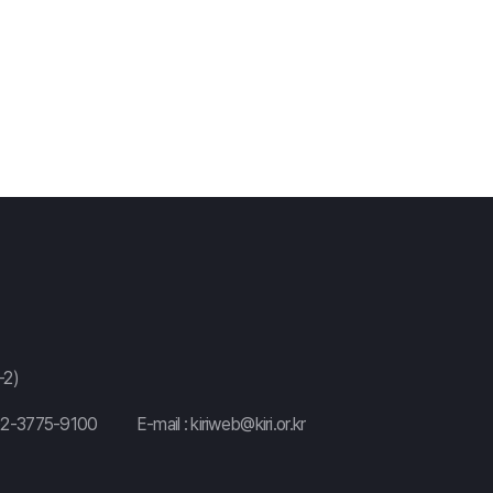
2)
02-3775-9100
E-mail :
kiriweb@kiri.or.kr