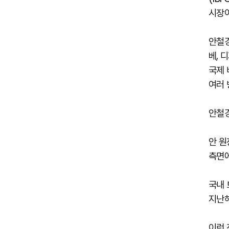
시장이
안철경
베, 
국제 
여러 
안철경
안 원
측면에
국내 
지난해
이런 