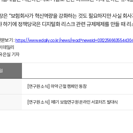
장은 “보험회사가 혁신역량을 강화하는 것도 필요하지만 사실 회사
 하기에 정책당국은 디지털화 리스크 관련 규제체제를 만들 때 리스
전문보기 :
https://www.edaily.co.kr/news/read?newsId=03122566635544
 이데일리
 유은실 기자
일
[연구원 소식] 마약 근절 캠페인 동참
[연구원 소식] 제1기 보험연구원 온라인 서포터즈 발대식