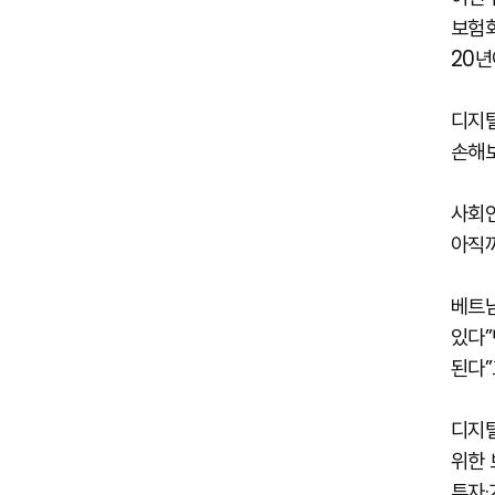
보험회
20년
디지털
손해보
사회인
아직까
베트남
있다”
된다”
디지털
위한 
투자·