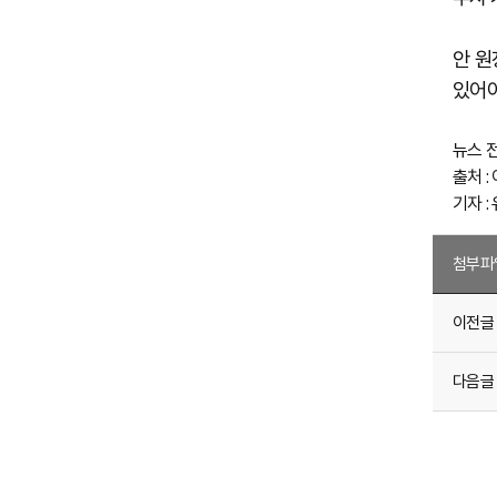
안 원
있어야
뉴스 
출처 :
기자 :
첨부파
이전글
다음글