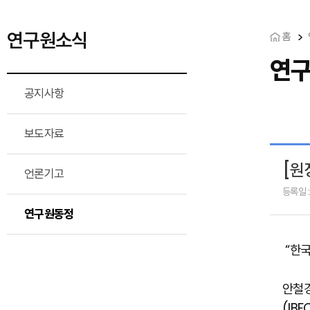
연구원소식
홈
연
공지사항
보도자료
[원
언론기고
등록일 :
연구원동정
“한국
안철경
(IB