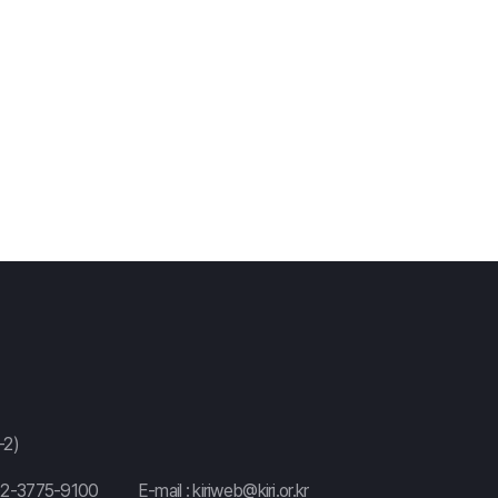
2)
02-3775-9100
E-mail :
kiriweb@kiri.or.kr