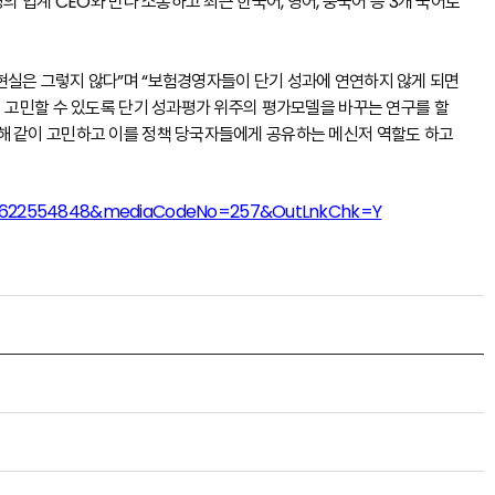
의 업계 CEO와 만나 소통하고 최근 한국어, 영어, 중국어 등 3개 국어로
현실은 그렇지 않다”며 “보험경영자들이 단기 성과에 연연하지 않게 되면
히 고민할 수 있도록 단기 성과평가 위주의 평가모델을 바꾸는 연구를 할
해 같이 고민하고 이를 정책 당국자들에게 공유하는 메신저 역할도 하고
0166622554848&mediaCodeNo=257&OutLnkChk=Y