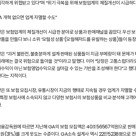
심각하게 위협받고 있다”며 “위기 극복을 위해 보험업계의 체질개선이 시급하다
A 개혁 없으면 업계 자멸할 수도”
장은 보험업계의 체질개선이 시급한 분야로 상품과 판매채널을 꼽았다. 우선 
상품을 만들다 보니 소위 ‘모럴성 상품’(모럴해저드를 유발하는 상품)들이 등
장은 “과거 불완전, 불충분하게 설계·판매된 상품들이 지금 부메랑이 돼 문제가
미래에는 결국 위험으로 돌아올 것”이라고 말했다. 이어 “당장은 고통스럽더라
자수익이 아닌 보험영업수익으로 살아갈 수 있는 기반을 조성해야 한다”고 했다
한다는 지적이다.
장은 또 보험 모집시장, 유통시장이 지금의 행태로 지속될 경우 업계가 자멸할 
 특정 보험사에 소속되지 않고 다양한 보험사의 보험상품을 비교·분석해 고객
.
금융감독원에 따르면 지난해 GA의 보험 모집액은 40조56567억원으로 판매채
억원(31%)를 크게 웃도는 수준이다. GA소속 설계사 역시 22만5238명으로 