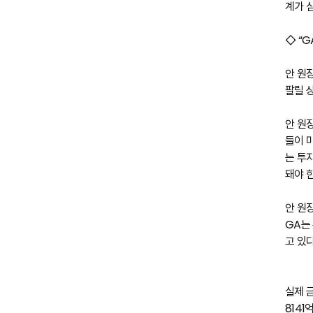
계가 
◇ “G
안 원
팔릴 
안 원
들이 
는 투
돼야 
안 원
GA는
고 있다
실제 
8141