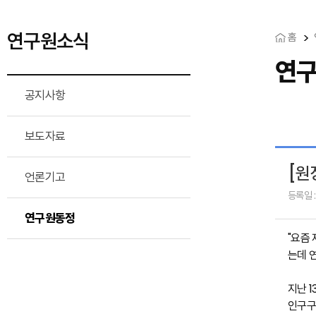
연구원소식
홈
연
공지사항
보도자료
[원
언론기고
등록일 :
연구원동정
"요즘
는데 
지난 
인구구