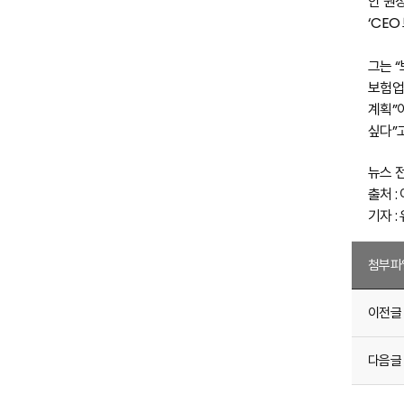
안 원
‘CE
그는 
보험업
계획”
싶다”
뉴스 
출처 :
기자 :
첨부파
이전글
다음글