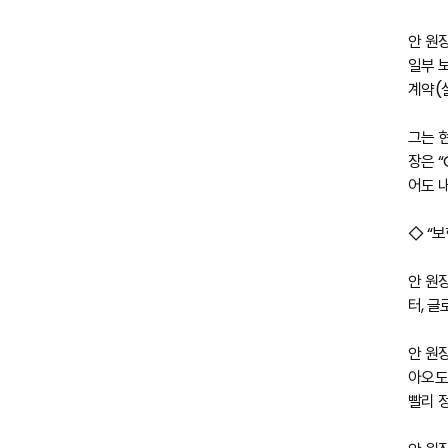
안 원
일부 
계약(
그는 
장은 
어도 
◇ “
안 원
터, 
안 원
아오도
빨리 