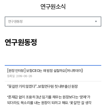
연구원소식
연구원동정
공지사항
보도자료
연구원동정
언론기고
연구원동정
[원장 인터뷰] 보험CEO는 왜 밤잠 설칠까요(머니투데이)
등록일 : 2019-06-26
"꽃길만 가지 않겠다"..보험연구원 첫 내부출신 원장
“존재감 없이 조용히 3년 임기를 채우는 원장보다는 ‘문제’가
되더라도 목소리를 내는 원장이 되려고 해요. ‘꽃길’만 갈 생각