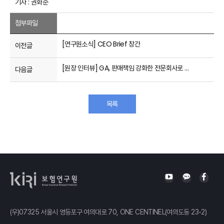
기자 : 권화순
첨부파일
[연구원소식] CEO Brief 창간
이전글
[원장 인터뷰] GA, 판매책임 강화한 전문회사로 거듭나야(매일경제)
다음글
목록
(우)07325 서울시 영등포구 여의대로 70, ONE CENTINEL(여의도동 23-2)