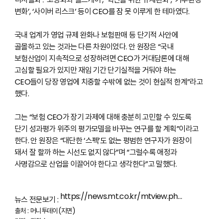
변화’, ‘사이버 리스크’ 등이 CEO를 잠 못 이루게 한 테마였다.
국내 업계가 영업 규제 완화나 보험판매 등 단기적 사안에
골몰하고 있는 것과는 다른 차원이었다. 안 원장은 “국내
보험산업이 지속적으로 성장하려면 CEO가 거대담론에 대해
고심할 필요가 있지만 재임 기간 단기실적을 거둬야 하는
CEO들이 당장 영업에 치중할 수밖에 없는 것이 현실적 한계”라고
했다.
그는 “보험 CEO가 장기 과제에 대해 충분히 고민할 수 있도록
단기 성과평가 위주의 평가모델을 바꾸는 연구를 할 계획”이라고
한다. 안 원장은 “대단한 ‘스펙’도 없는 평범한 연구자가 원장이
돼서 잘 할까 하는 시선도 없지 않다”며 “그럴수록 애정과
사명감으로 산업을 이끌어야 한다고 생각한다”고 말했다.
https://news.mt.co.kr/mtview.php?no=2019062514341516651
뉴스 전문보기 :
출처 : 머니투데이(지면)