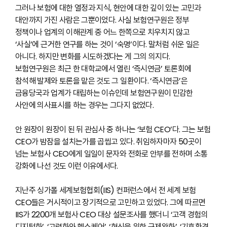
그러나 보험에 대한 열정과 지식, 현안에 대한 깊이 있는 고민과
대안까지 가진 사람은 그뿐이었다. 사실 보험연구원은 정부
정책이나 업계의 이해관계 중 어느 한쪽으로 치우치지 않고
‘사실’에 근거한 연구를 하는 것이 ‘숙명’이다. 말처럼 쉬운 일은
아니다. 하지만 변화를 시도하겠다는 게 그의 의지다.
보험연구원은 최근 한 대학교에서 열린 ‘즉시연금’ 토론회에
참석해 발제와 토론을 맡은 것도 그 일환이다. ‘즉시연금’은
금융당국과 업계가 대립하는 이슈인데 보험연구원이 민감한
사안에 의사표시를 하는 경우는 그다지 없었다.
안 원장이 원장이 된 뒤 관심사 중 하나는 ‘보험 CEO’다. 그는 보험
CEO가 밤잠을 설치는가를 곱씹고 있다. 취임하자마자 50곳이
넘는 보험사 CEO에게 일일이 문자와 전화로 안부를 전하며 소통
강화에 나선 것도 이런 이유에서다.
지난주 싱가폴 세계보험협회(IIS) 컨퍼런스에서 전 세계 보험
CEO들은 거시적이고 장기적으로 고민하고 있었다. 그에 따르면
IIS가 2200개 보험사 CEO 대상 설문조사를 했더니 ‘고객 경험의
디지털화’. ‘고령화와 헬스케어’, ‘혁신을 위한 규제완화’, ‘기후환경