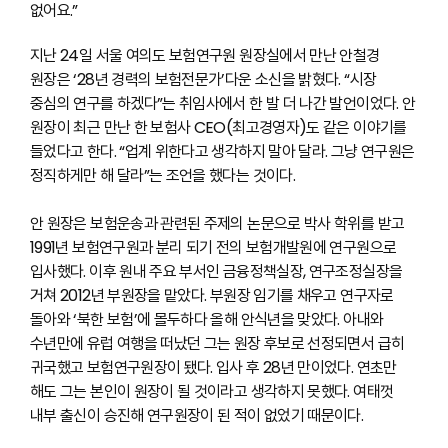
없어요.”
지난 24일 서울 여의도 보험연구원 원장실에서 만난 안철경
원장은 ‘28년 경력의 보험전문가’다운 소신을 밝혔다. “시장
중심의 연구를 하겠다”는 취임사에서 한 발 더 나간 발언이었다. 안
원장이 최근 만난 한 보험사 CEO(최고경영자)도 같은 이야기를
들었다고 한다. “업계 위한다고 생각하지 말아 달라. 그냥 연구원은
정직하게만 해 달라”는 조언을 했다는 것이다.
안 원장은 보험운송과 관련된 주제의 논문으로 박사 학위를 받고
1991년 보험연구원과 분리 되기 전의 보험개발원에 연구원으로
입사했다. 이후 원내 주요 부서인 금융정책실장, 연구조정실장을
거쳐 2012년 부원장을 맡았다. 부원장 임기를 채우고 연구자로
돌아와 ‘북한 보험’에 몰두하다 올해 안식년을 맞았다. 아내와
수년만에 유럽 여행을 떠났던 그는 원장 후보로 선정되면서 급히
귀국했고 보험연구원장이 됐다. 입사 후 28년 만이었다. 연초만
해도 그는 본인이 원장이 될 것이라고 생각하지 못했다. 여태껏
내부 출신이 승진해 연구원장이 된 적이 없었기 때문이다.