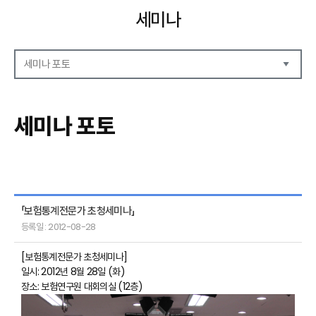
세미나
세미나 포토
세미나 자료
세미나 안내
세미나 포토
세미나 포토
「보험통계전문가 초청세미나」
등록일 : 2012-08-28
[보험통계전문가 초청세미나]
일시: 2012년 8월 28일 (화)
장소: 보험연구원 대회의실 (12층)