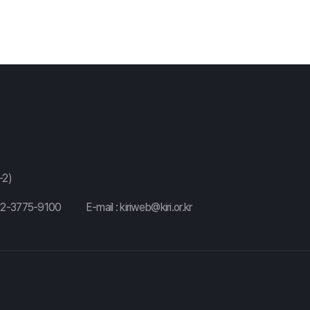
2)
02-3775-9100
E-mail :
kiriweb@kiri.or.kr