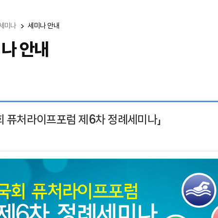
세미나
세미나 안내
나 안내
회 퓨처라이프포럼 제6차 정례세미나」