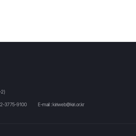
2)
02-3775-9100
E-mail :
kiriweb@kiri.or.kr