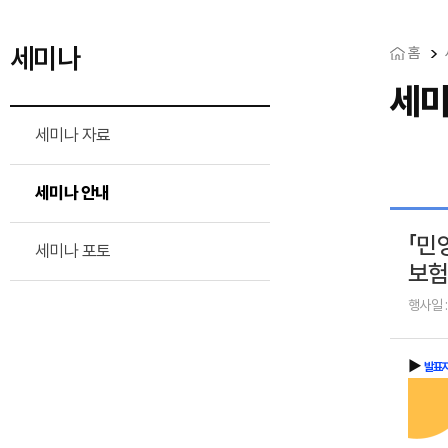
세미나
홈
세미
세미나 자료
세미나 안내
「민
세미나 포토
보험
행사일 : 
▶
발표