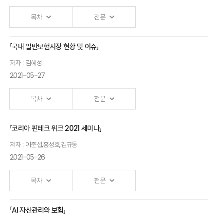
직무대행
목차
전문
위험기준 자기자본
(RBC)제도
「국내 일반보험시장 현황 및 이슈」
Ⅰ.「자율주행 스마트 모빌리티 산업의 변화」비공개
발표자 : 이경수
운영경과 및 변화
서울대학교 공과대학 교수
저자 : 김혜성
2021-05-27
이태기
Ⅱ.「자율주행과 모빌리티: 위험의 배분」
금융감독원
발표자 : 석승훈
서울대학교 경영대학 교수
목차
전문
보험리스크총괄팀
Ⅲ.「모빌리티 시대 보험 제도의 과제: DNA(data, network, AI)
팀장
를 중심으로」
「코리아 핀테크 위크 2021 세미나」
국내
지급여력제도의
발표자 : 황현아
보험연구원 연구의원
저자 : 이준섭,홍성호,김규동
일반보험의
미래 발전 방향
2021-05-26
현황과
Ⅳ.「자율주행차와 보험 가치 사슬의 변화」
노건엽
이슈
발표자 : 박소정
서울대학교 경영대학 교수
목차
전문
보험연구원
:
연구위원
산학협력의
「AI 자산관리와 보험」
AI와 보험