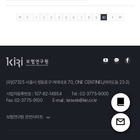
윤리문제와
축 사
윤기기준
Ⅰ.「중소기업퇴직연금기금제도의 도입과과제」
1
2
3
4
5
6
7
8
9
10
김태현
제정 방안
금융위원회
발표자 : 손성동
한국금융연구소장
김규동
사무처장
보험연구원
연구위원
자동차보험
경상환자
진료관행 개선
방안
(우)07325 서울시 영등포구 여의대로 70, ONE CENTINEL(여의도동 23-2)
전용식
사업자등록번호 : 107-82-14854
Tel :
02-3775-9000
보험연구원
Fax :02-3775-9100
E-mail :
kiriweb@kiri.or.kr
선임연구위원
보험연구원 관련사이트