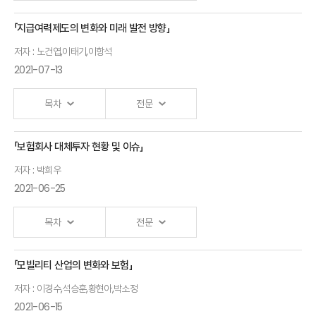
운영리스크
정광민
「지급여력제도의 변화와 미래 발전 방향」
재난보험
포스텍
저자 : 노건엽,이태기,이항석
공사협력
교수
2021-07-13
배경 및
모형
목차
전문
송윤아
연구위원
「보험회사 대체투자 현황 및 이슈」
개회사
저자 : 박희우
김재현
2021-06-25
한국리스크관리학회
회장
목차
전문
축 사
「모빌리티 산업의 변화와 보험」
김근익
보험회사대체투자현황과과제
금융감독원
저자 : 이경수,석승훈,황현아,박소정
박희우 연구위원
2021-06-15
원장