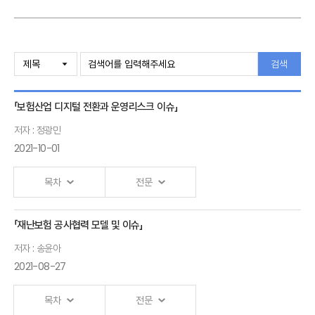
검색
「보험산업 디지털 전환과 운영리스크 이슈」
저자 : 정광민
2021-10-01
목차
전문
「재난보험 공사협력 모델 및 이슈」
금융 및
저자 : 송윤아
보험산업의
2021-08-27
디지털
전환과
목차
전문