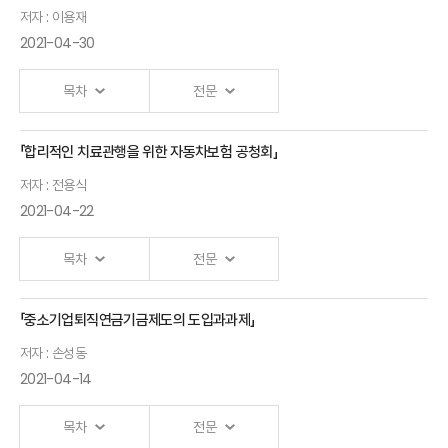
끊어진
지급여력제도와
저자 : 이용재
비즈니스
고리를
보험회사경영
2021-04-30
전망
찾아서
이항석
이준섭
목차
전문
성균관대학교
김혜성
한화생명
교수
박사
신사업부문
「합리적인 치료관행을 위한 자동차보험 공청회」
AI 자산관리와
상무
저자 : 전용식
보험
2021-04-22
보험산업 AI 적용
이용재
현황 및 주요 이슈
울산과학기술원
목차
전문
홍성호
교수
보험개발원
「중소기업퇴직연금기금제도의 도입과과제」
조사국제협력팀
개회사
저자 : 손성동
팀장
2021-04-14
안철경
보험산업의
원장
목차
전문
AI