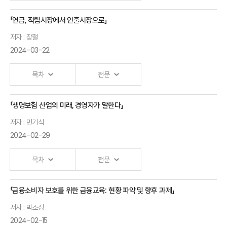
경영학박사
「연금, 적립시장에서 인출시장으로」
초고령사회
김석영 보험연구원
저자 : 장철
일본의 치매정책
선임연구위원
2024-03-22
현황과 평가
SME
류건식 RMI
목차
전문
Risks -
보험경영연구소
Big Data
연구위원
「생명보험 산업의 미래, 경영자가 말한다」
연금,
분석을
보험산업의
저자 : 민기식
적립시장에서
활용한
2024-02-29
치매·요양
인출시장으로
사업효율화
보장 현황과
장철
방안
목차
전문
과제
노팅험대학교 교수
최용민
송윤아
뮌핸재보험
「금융소비자 보호를 위한 금융교육: 현황 파악 및 향후 과제」
생명보험
보험연구원
전무
저자 : 박소정
산업의
연구위원
2024-02-15
미래