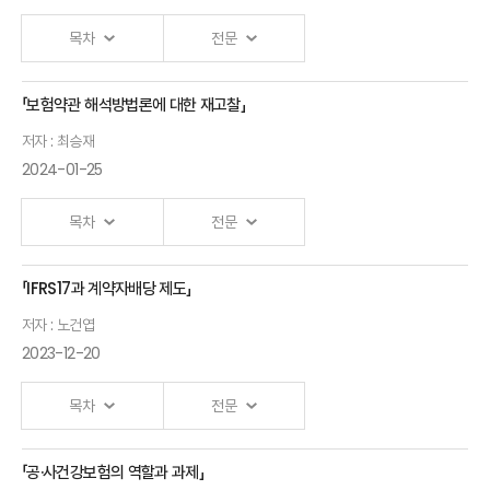
경영자가
목차
전문
말한다
민기식
「보험약관 해석방법론에 대한 재고찰」
디지털 금융의
KB생명보험
저자 : 최승재
문제와 디지털
前부회장
2024-01-25
금융이해력 정책
박소정 서울대학교
목차
전문
경영대학 교수
국내 금융교육 현황
「IFRS17과 계약자배당 제도」
보험약관
및 시사점
저자 : 노건엽
해석방법론에
김소연 서울대학교
2023-12-20
대한 재고찰
교수, 김민정
최승재
목차
전문
충남대학교 교수
세종대학교
해외 주요국
교수
금융교육 현황 및
「공·사건강보험의 역할과 과제」