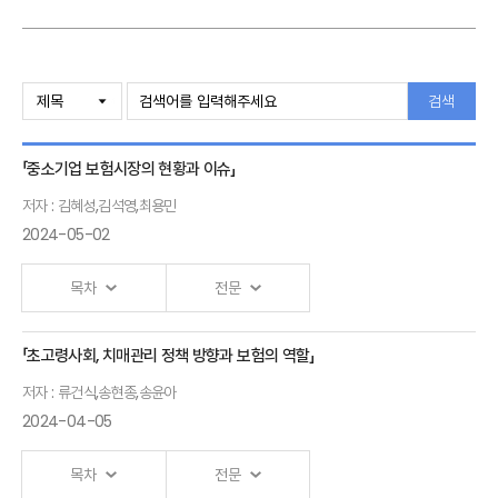
검색
「중소기업 보험시장의 현황과 이슈」
저자 : 김혜성,김석영,최용민
2024-05-02
목차
전문
「초고령사회, 치매관리 정책 방향과 보험의 역할」
국내 중소기업 보험시장 현황과
저자 : 류건식,송현종,송윤아
이슈
2024-04-05
-
제조업종설문조사를중심으로-
목차
전문
김혜성 국제손해사정고문,