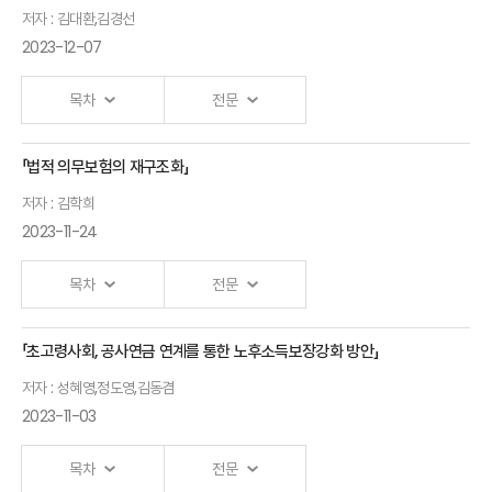
Ⅰ. 「IFRS 17시행에 따른 계약자배당 제도 개선방안」
시사점
저자 : 김대환,김경선
발표자 : 노건엽
보험연구원 연구위원
2023-12-07
김경태
美앨러배마대학교
목차
전문
교수, 한지형
서울대학교 박사
「법적 의무보험의 재구조화」
국민건강보험
금융회사임직원을
저자 : 김학희
재정건전성
위한
2023-11-24
진단과 과제
금융소비자보호교육
김대환
목차
조혜진 인천대학교
전문
동아대학교
교수, 양혜경
교수
「초고령사회, 공사연금 연계를 통한 노후소득보장강화 방안」
건국대학교 교수
법적
실손의료
저자 : 성혜영,정도영,김동겸
의무보험의
2023-11-03
보험현황과
재구조화
과제
김학희
목차
전문
김경선