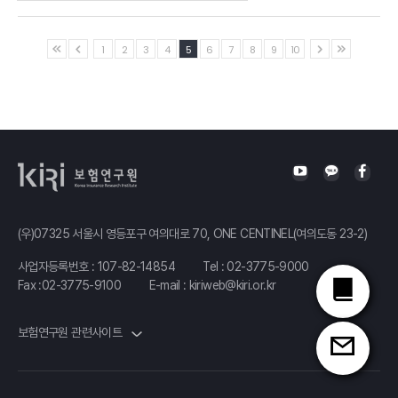
Aon
부사장
보험연구원
국민연금의
연구위원
1
2
3
4
5
6
7
8
9
10
재정안정화와
공적연금의 미래
성혜영
국민연금연구원
연금제도실장
퇴직연금
(우)07325 서울시 영등포구 여의대로 70, ONE CENTINEL(여의도동 23-2)
시장 평가와
노후소득보장
사업자등록번호 : 107-82-14854
Tel :
02-3775-9000
Fax :02-3775-9100
E-mail :
kiriweb@kiri.or.kr
강화 방안
정도영
보험연구원 관련사이트
한양대학교
교수