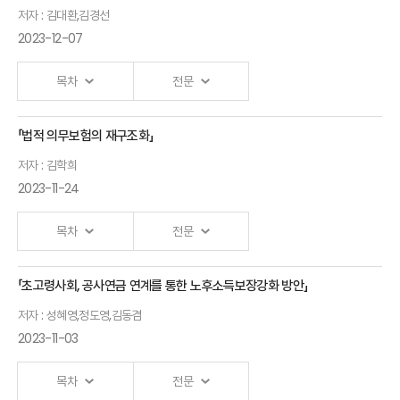
Ⅰ. 「IFRS 17시행에 따른 계약자배당 제도 개선방안」
시사점
저자 : 김대환,김경선
발표자 : 노건엽
보험연구원 연구위원
2023-12-07
김경태
美앨러배마대학교
목차
전문
교수, 한지형
서울대학교 박사
「법적 의무보험의 재구조화」
국민건강보험
금융회사임직원을
저자 : 김학희
재정건전성
위한
2023-11-24
진단과 과제
금융소비자보호교육
김대환
목차
조혜진 인천대학교
전문
동아대학교
교수, 양혜경
교수
「초고령사회, 공사연금 연계를 통한 노후소득보장강화 방안」
건국대학교 교수
법적
실손의료
저자 : 성혜영,정도영,김동겸
의무보험의
2023-11-03
보험현황과
재구조화
과제
김학희
목차
전문
김경선