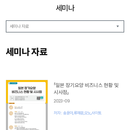
세미나
세미나 자료
세미나 자료
세미나 안내
세미나 자료
세미나 포토
「일본 장기요양 비즈니스 현황 및
시사점」
2023-09
저자 : 송윤아,류재광,오노,사이토