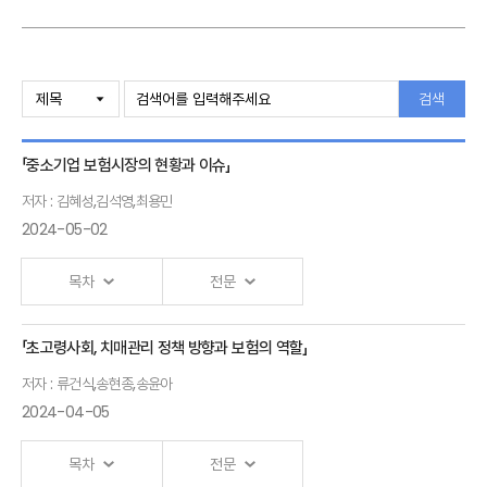
검색
「중소기업 보험시장의 현황과 이슈」
저자 : 김혜성,김석영,최용민
2024-05-02
목차
전문
「초고령사회, 치매관리 정책 방향과 보험의 역할」
국내 중소기업 보험시장 현황과
저자 : 류건식,송현종,송윤아
이슈
2024-04-05
-
제조업종설문조사를중심으로-
목차
전문
김혜성 국제손해사정고문,