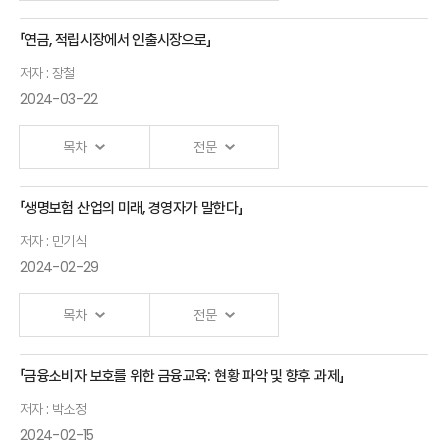
경영학박사
「연금, 적립시장에서 인출시장으로」
초고령사회
김석영 보험연구원
저자 : 장철
일본의 치매정책
선임연구위원
2024-03-22
현황과 평가
SME
류건식 RMI
목차
전문
Risks -
보험경영연구소
Big Data
연구위원
「생명보험 산업의 미래, 경영자가 말한다」
연금,
분석을
보험산업의
저자 : 민기식
적립시장에서
활용한
2024-02-29
치매·요양
인출시장으로
사업효율화
보장 현황과
장철
방안
목차
전문
과제
노팅험대학교 교수
최용민
송윤아
뮌핸재보험
「금융소비자 보호를 위한 금융교육: 현황 파악 및 향후 과제」
생명보험
보험연구원
전무
저자 : 박소정
산업의
연구위원
2024-02-15
미래