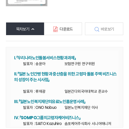
목차보기
다운로드
바로보기
Ⅰ.「우리나라노인돌봄서비스현황과과제」
발표자 : 송윤아
보험연구원 연구위원
Ⅱ.「일본 노인간병 현황과 중산층을 위한 고령자 돌봄 주택 비즈니스
의 성장이 주는 시사점」
발표자 : 류재광
일본간다외국어대학교 준교수
Ⅲ.「일본노인복지재단의유료노인홈운영사례」
발표자 : ONO Nobuo
일본노인복지재단 이사
Ⅳ.「SOMPO그룹의고령자케어비즈니스」
발표자 : SAITO Kazuhiro
솜포케어주식회사 시니어매니저