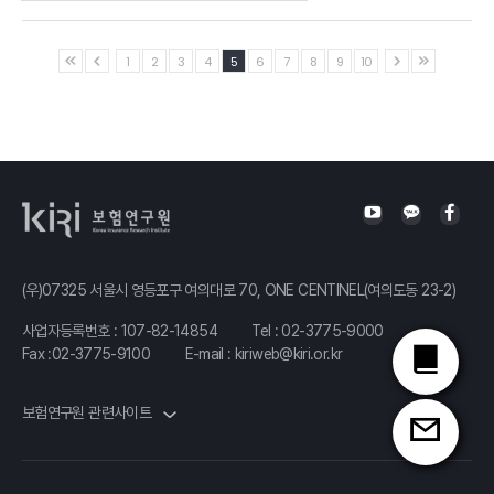
Aon
부사장
보험연구원
국민연금의
연구위원
1
2
3
4
5
6
7
8
9
10
재정안정화와
공적연금의 미래
성혜영
국민연금연구원
연금제도실장
퇴직연금
(우)07325 서울시 영등포구 여의대로 70, ONE CENTINEL(여의도동 23-2)
시장 평가와
노후소득보장
사업자등록번호 : 107-82-14854
Tel :
02-3775-9000
Fax :02-3775-9100
E-mail :
kiriweb@kiri.or.kr
강화 방안
정도영
보험연구원 관련사이트
한양대학교
교수