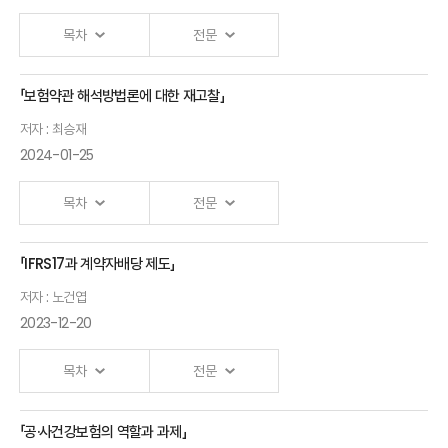
경영자가
목차
전문
말한다
민기식
「보험약관 해석방법론에 대한 재고찰」
디지털 금융의
KB생명보험
저자 : 최승재
문제와 디지털
前부회장
2024-01-25
금융이해력 정책
박소정 서울대학교
목차
전문
경영대학 교수
국내 금융교육 현황
「IFRS17과 계약자배당 제도」
보험약관
및 시사점
저자 : 노건엽
해석방법론에
김소연 서울대학교
2023-12-20
대한 재고찰
교수, 김민정
최승재
목차
전문
충남대학교 교수
세종대학교
해외 주요국
교수
금융교육 현황 및
「공·사건강보험의 역할과 과제」