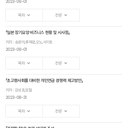
2023-09-01
책임투자-
보험연구원
보험회사
목차
전문
선임연구위원
사례
중심으로
2024년 보험산업
「일본 장기요양 비즈니스 현황 및 시사점」
Ⅰ.「해외 인슈어테크 부문 투자 동향」
전망과 과제
배성한
저자 : 송윤아,류재광,오노,사이토
조영현
University
발표자 : 이정우
보험연구원 연구위원
2023-09-01
보험연구원
Mississippi 박사
Ⅱ.「Asia Insurtech Evolution」
금융시장분석실장
목차
전문
발표자 : George
아시아 인슈어테크 협회 대표
Kesselman
「초고령사회를 대비한 개인연금 경쟁력 제고방안」
Ⅰ.「우리나라노인돌봄서비스현황과과제」
저자 : 강성호,장철
발표자 : 송윤아
보험연구원 연구위원
2023-08-31
Ⅱ.「일본 노인간병 현황과 중산층을 위한 고령자 돌봄 주택 비즈니스의
목차
전문
성장이 주는 시사점」
발표자 : 류재광
일본간다외국어대학교 준교수