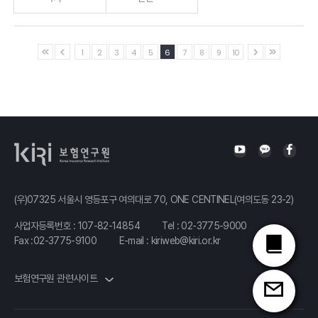
축사
기업보험시장
1
2
3
4
5
6
7
8
9
10
정지원
현황과 과제
손해보험협회
최영화
회장
삼성화재
음주운전관련형량현황과과제
기업안전연구소
윤해성
박사
한국형사법무정책연구원선임연구위원
(우)07325 서울시 영등포구 여의대로 70, ONE CENTINEL(여의도동 23-2)
음주운전의
사업자등록번호 : 107-82-14854
Tel :
02-3775-9000
사회적
Fax :02-3775-9100
E-mail :
kiriweb@kiri.or.kr
비용감소를
위한 보험의
보험연구원 관련사이트
역할
전용식