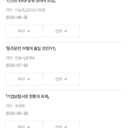
「건전한 ESG 경영 생태계 조성」
연금시장
Ⅲ.「일본노인복지재단의유료노인홈운영사례」
저자 : 이승준,김도년,이상호
평가와
2023-08-25
발표자 : ONO
일본노인복지재단 이사
개인연금
Nobuo
활성화 방안
목차
전문
Ⅳ.「SOMPO그룹의고령자케어비즈니스」
강성호
보험연구원
발표자 : SAITO
솜포케어주식회사 시니어매니저
「음주운전 어떻게 줄일 것인가?」
Kazuhiro
연구위원
Ⅰ.「주요국ESG 규제동향과시사점」
저자 : 전용식,윤해성
발표자 : 이승준
보험연구원 연구위원
2023-07-20
연금보험상품
경쟁력 제고
Ⅱ.「ESG 경영활동 표시광고와 소비자권의: 친환경 경영활동을
목차
전문
중심으로」
방안: BACK
TO THE
발표자 : 김도년
한국소비자원 팀장/연구위원
「기업보험시장 현황과 과제」
개회사
BASICS
Ⅲ.「지속가능성 투자의 지속가능성: 현황 및 개선방향」
저자 : 최영화
장철
2023-06-29
발표자 : 이상호
자본시장연구원 연구위원
안철경
한양대학교
원장
교수
목차
전문