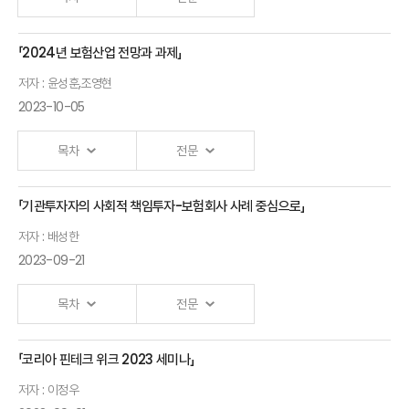
발표자 : 송홍선
자본시장연구원 선임연구위원
「2024년 보험산업 전망과 과제」
Ⅲ. 「규제·감독개혁과 정보제공」
정보혁명과
저자 : 윤성훈,조영현
보험정신
발표자 : 박종원
서울시립대학교 교수
2023-10-05
석승훈
서울대학교
목차
전문
교수
「기관투자자의 사회적 책임투자-보험회사 사례 중심으로」
개회사
저자 : 배성한
2023-09-21
안철경
원장
목차
전문
2024년 경제·
「코리아 핀테크 위크 2023 세미나」
기관투자자의
금융환경 전망
저자 : 이정우
사회적
윤성훈