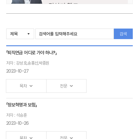
강성지 웰트
대표
검색
「퇴직연금 어디로 가야 하나?」
저자 : 강성호,송홍선,박종원
2023-10-27
목차
전문
「정보혁명과 보험」
Ⅰ. 「성공적 연금개혁을 위한 퇴직연금 자동연금화 방안」
저자 : 석승훈
발표자 : 강성호
보험연구원 선임연구위원
2023-10-26
Ⅱ. 「소득대체율 제고를 위한 퇴직연금 운용체계 개선」
목차
전문