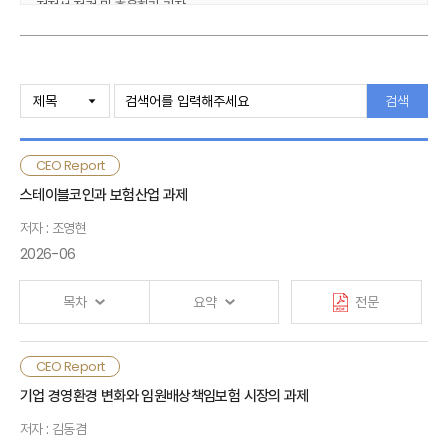
적정성 점검 및 효율화가 가장
시급한 과제로 꼽혔으며, 소비자 신뢰 제고를 위해서는 건전한 모집질서
확립이 우선적으로 요구된다고 인식함. 보험개혁회의에서 발표된 보험영업
Ⅰ. 설문조사 개요
관련 제도개선 중 수수료 관련 규제 개선에 대한 평가가 높았으며,
검색
추가적으로 판매자의 전문성 강화와 소비자의 이해도 제고가 필요하다고
Ⅱ. 설문조사 결과
응답함. 건전성 관련 제도에 대해서는 보험부채 할인율 현실화 방안과
해약환급금준비금 제도의 개선과 함께 투자 활성화를 위한 자본규제 완화
CEO Report
필요성이 높게 제기됨. 또한 경영전략 수립 시 이익 확보를 위한 영업 경쟁
Ⅲ. 요약 및 시사점
스테이블코인과 보험산업 과제
관련 과제를 우선순위에 두는 반면, 장기적인 사업모형 전환 과제는 여전히
낮은 우선순위를 보임. 향후 1~2년간 건강 등 보장성보험 판매에 주력할
저자 : 조영현
· 부록
것으로 보이며, 신사업 분야에서도 건강관리서비스 등 건강 관련 사업에
2026-06
대한 관심이 여전히 가장 높음. 자산운용 전략 측면에서는 저성장, 저금리
및 금융시장 변동성 확대 우려로 리스크 축소를 선택한 응답이 가장
목차
요약
전문
많았으나, 투자수익률 제고를 위한 리스크 확대 응답도 상당수 나타남
설문조사 결과에 의하면, 보험산업은 거시경제 불확실성 확대에 대응하여
수익기반의 안정화를 도모할 필요가 있음. 수익성 저하 우려로 생명보험과
스테이블코인은 법정화폐의 가치 안정성과 블록체인의 기술적
CEO Report
Ⅰ. 검토배경
손해보험 모두 건강보험시장을 중심으로 영업 경쟁이 더욱 심화될
유연성을 결합한 디지털자산으로, 주요국은 스테이블코인을
기업 경영환경 변화와 임원배상책임보험 시장의 과제
가능성이 있으며, 한정된 시장에서 지속적인 수요 창출에는 한계가 있을
지급결제수단으로 제도권에 편입시키고 있음. 스테이블코인의
저자 : 김동겸
것으로 판단됨. 따라서 지속가능한 수익기반 확보를 위해서는 수익구조
안정적인 가치, 스마트 컨트랙트의 프로그래밍 가능성, 블록체인의
Ⅱ. 주요국 스테이블코인 제도화 동향 및 특징