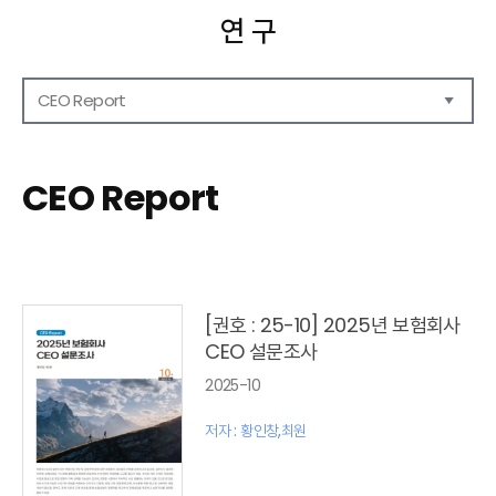
연 구
CEO Report
연구보고서
CEO Report
CEO Report
CEO Brief
영상자료
발간 보고서 리스트
[권호 : 25-10] 2025년 보험회사
CEO 설문조사
2025-10
저자 : 황인창,최원