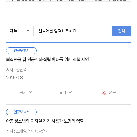
심뇌혈관질환의 입원 및 사망 사고 빈도를 높이고 동태적으로도
생명보험금 지급 비율에 영향을 미치는 것으로 확인되었다.
이러한 결과는 기후변화가 생명보험의 장기적인 재정 건전성에 위협이 될
Ⅰ. 서론
수 있음을 시사하며, 이에 따른 보험가격 책정 및 상품 설계의 중요성을
1. 연구 배경 및 목적
검색
강조한다. 이에 따라 건강·생명보험회사는 기후 위험에 대응하기 위해
2. 선행연구와의 차별성
단기적으로는 소비자의 건강 개선과 손해율 관리를 목표로 건강 증진
3. 연구 내용 및 구성
프로그램을 도입해야 한다. 장기적으로는 다음과 같은 전략이 필요하다.
연구보고서
첫째, 기후변화와 건강 데이터를 통합 분석하여 위험 요인을 평가하고 이를
Ⅱ. 기후변화와 보험산업의 위험 요인
퇴직연금 및 연금계좌 적립 확대를 위한 정책 제언
보험상품 설계에 활용해야 한다. 둘째, 기후변화의 영향을 반영한 보험료율
1. 기후변화와 자연재해
산정을 통해 재정안정성을 확보하되, 취약계층의 부담을 완화하기 위한
저자 : 정원석
2. 기후변화와 생명보험
상생금융 및 ESG 경영을 강화해야 한다. 셋째, 생명보험상품의 갱신주기를
2025-08
단축해 손해율 변동성을 줄이는 한편, 소비자부담을 완화할 수 있는
하이브리드 상품 개발과 소비자 교육이 필요하다.
Ⅲ. 기후변화가 생명보험에 미치는 영향
목차
요약
전문
1. 연구자료와 모형
한편, 본 연구는 보험계약자의 건강 상태와 소득 수준 등 개인 단위
2. 주요 결과
데이터의 부재로 인해 분석의 정밀도가 제한되었으며, 광역시·도 단위의
3. 소결
지역 데이터를 활용하여 세부적 지역 특성을 충분히 반영하지 못하였다는
우리나라의 노인빈곤율은 40%로 OECD 국가 중 가장 높은
연구보고서
Ⅰ. 서론
한계를 가진다. 따라서 기후변화가 생명보험에 미치는 영향을 보다 정확히
수준이다. 이를 완화시키기 위해서는 우리 국민이 근로기에 충분한
아동·청소년의 디지털 기기 사용과 보험의 역할
1. 연구 배경
Ⅳ. 결론
이해하기 위해 세부적인 데이터를 활용한 추가 연구가 필요하다. 이를 통해
연금자산을 마련하는 것이 중요하다. 국민연금의 경우 이미 적게
2. 선행연구
저자 : 조재일,손재희,강윤지
1. 실증분석 결과 및 의의
보험회사와 정책결정자는 기후변화에 대응하는 효과적이고 지속 가능한
내고 많이 받는 구조로 재정안정성에 관한 논의가 필요하므로