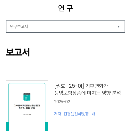
연 구
연구보고서
연구보고서
CEO Report
보고서
CEO Brief
영상자료
발간 보고서 리스트
[권호 : 25-01] 기후변화가
생명보험상품에 미치는 영향 분석
2025-02
저자 : 김경선,김석영,홍보배