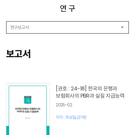
연 구
연구보고서
연구보고서
CEO Report
보고서
CEO Brief
영상자료
발간 보고서 리스트
[권호 : 24-18] 한국의 은행과
보험회사의 PBR과 실질 지급능력
2025-02
저자 : 최성일,김가현