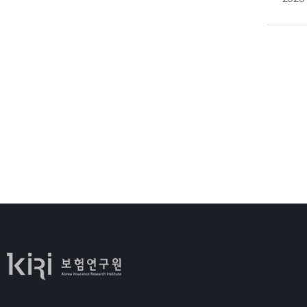
한
3
사
나
재
1
현
퇴
한
1
2
이
것
1
등
지
2
3
위
2
진
3
보
3
1
이
강
2
유
여
3
개
보
그
1
자
변
규
2
진
1
못
1
2
2
1
3
우
3
2
중
3
보
마
향
1
개
1