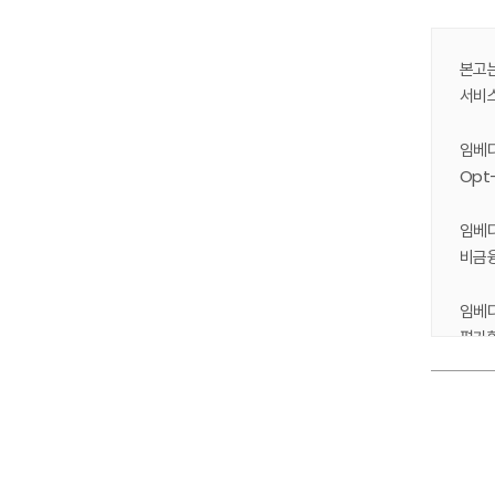
본고는
서비스
임베디
Opt
임베디
비금융
임베
평가할
안심하
아직 
수도 
Ⅰ.
가능한
1. 