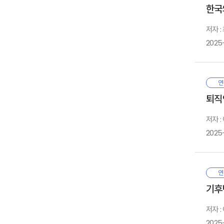
건
1
1
한국
건
3
시
판
1
1
같
있
2
저자 
2
보
종
3
3
2025
손
자
것
1
진
않
1
한
2
위
적
6
2
P
세
연
감
보
3
시
1
추
퇴직
높
변
2
1
적
한
살
3
저자 
2
않
규
자
2025
(
1
1
사
점
2
은
수
3
1
우
불
1
새
연
자
2
초
자
2
피
기후
유
3
그
3
평
1
유
1
경
저자 
2
2
미
미
2025