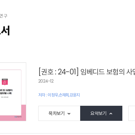
연 구
고서
[권호 : 24-01] 임베디드 보험의 
2024-12
저자 : 이정우,손재희,강윤지
목차보기
요약보기