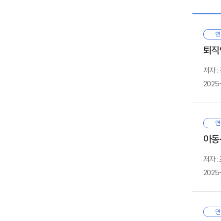
2.
연
Ⅱ
퇴직
1. 
2. 
저자 :
3. 
2025
Ⅲ
우
연
1. 
국
아동
2. 
만
1
저자 
우
2025
Ⅳ
이
노
적
스
1
연
·
아