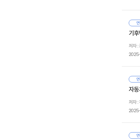
한
3
보
퇴
4
5
최
연
일
6
갈
1
기후
연
7
대
2
운
점
3
저자 
마
4
2025
1
요
1
2
투
금
2
최
요
연
중
1
보
플
자동
2
1
이
3
본
저자 
판
실
3
2
2025
대
최
3
어
심
사
1
‘
연
이
2