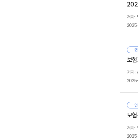
20
호
미
3
1
결
활
저자 
제
· 
함
3
2025
보
우
위
1
충
및
2
본
있
연
위
3
설
1
보험
보
유
2
전
관
저자 
영
2025
민
1
1
것
2
1
2
태
2
본
연
제
3
경
보험
건
등
1
저자 :
2
1
결
6
3
2
2025
동