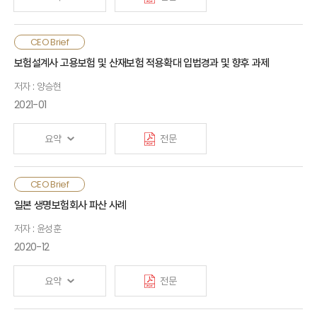
연착륙을 유도해야 함
외화보험은 유학자금 및 안전자산 확보와 같은 외화 수요 및
CEO Brief
원화보험 대비 높은 금리 등으로 인해 최근 판매가 급증하였음.
보험설계사 고용보험 및 산재보험 적용확대 입법경과 및 향후 과제
그러나 소비자의 환위험에 대한 이해가 부족할 경우, 환차손으로
저자 : 양승현
인한 민원 발생 우려가 있는 상품임. 따라서 보험회사는
보험설계사의 교육과 상품설명을 강화하고, 금융당국은
2021-01
불완전판매 예방을 위해 표준화된 가이드라인을 제시하고 시장이
과열되지 않도록 관리할 필요가 있음
요약
전문
2021년 7월 보험설계사 등 특수형태근로종사자의 고용보험
CEO Brief
당연가입 및 산재보험 적용확대를 내용으로 하는 개정 법률이
일본 생명보험회사 파산 사례
시행되면서, 보험산업 및 고용에 상당한 파급효과가 예상됨. 정부
저자 : 윤성훈
당국은 폭 넓은 의견수렴을 통해 사회안전망 확보라는 입법 취지와
함께 산업과 고용안정성에 미칠 영향을 모두 고려한 합리적
2020-12
실행방안을 마련하고, 보험회사는 이를 위해 적극적으로 의견을
개진할 필요가 있음
요약
전문