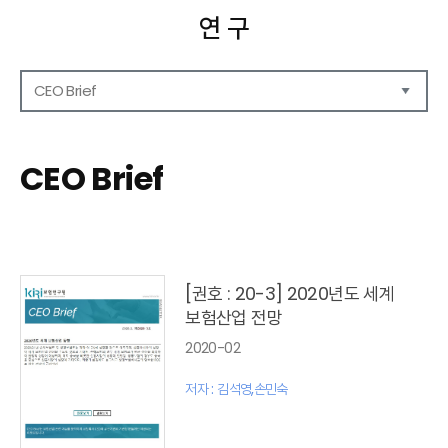
연 구
CEO Brief
연구보고서
CEO Report
CEO Brief
CEO Brief
영상자료
발간 보고서 리스트
[권호 : 20-3] 2020년도 세계
보험산업 전망
2020-02
저자 : 김석영,손민숙