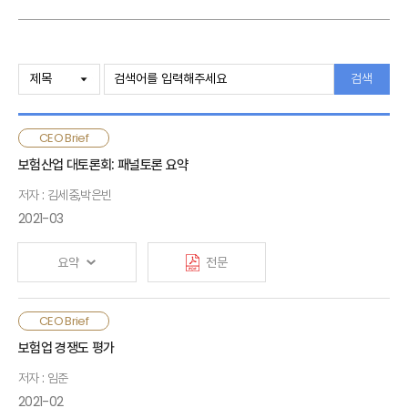
검색
CEO Brief
보험산업 대토론회: 패널토론 요약
저자 : 김세중,박은빈
2021-03
요약
전문
보험산업은 구조적인 환경변화에 놓여 있으며, 코로나19 이후
CEO Brief
상품 및 채널에 대한 소비자의 디지털화 요구, 빅테크와 같은
보험업 경쟁도 평가
새로운 경쟁자의 출현 등으로 그 어느 때보다 생존을 위한
저자 : 임준
혁신과 변화가 필요한 상황임. 한편 보험산업의 자생력과
기회요인에 대한 희망도 공존함. 보험산업은 해외진출 및
2021-02