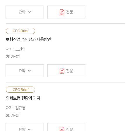
신사업영역 확대, 공사협력과 재난위험 대응, 디지털 환경에
적합한 상품 및 판매채널 구축, 타 업권과의 협력 및 상생 방안
요약
전문
마련 등에 대한 근본적인 고민이 필요함
본 보고서는 2021년 3월 5일 보험연구원이 개최한 "포스트
생명보험은 전체를 하나의 시장으로 획정하여 경쟁도를 평가한
CEO Brief
코로나 시대 보험산업 대토론회" 중 패널토론 내용을 요약한
결과 경쟁시장으로 평가되었음. 손해보험은 보험종목별로
보험산업 수익성과 대응방안
것임
구분하여 평가하였는데, 일반손해보험은 집중시장, 자동차보험과
저자 : 노건엽
장기손해보험은 경쟁시장으로 평가되었음. 국내 보험시장의 경우
대토론회 영상 바로가기
▶▶▶
경쟁도 측면에서 심각한 문제가 있다고 보기는 어려우나
2021-02
시장구조적 측면에서 개선의 여지는 있음. 특히, 보험회사 규모나
조직형태 등의 측면에서 다양성을 제고하기 위한 정책적 노력이
요약
전문
필요함. 최근 금융당국은 보험회사 규모 측면에서의 다양성 제고를
위해 소액단기보험업 제도를 도입하였고, 조직형태 측면에서의
다양성 제고를 위해 인가정책(1사 1라이센스) 유연화를 검토하고
2019년 말 이익규모는 자본비용을 고려한 필요이익의 절반에
CEO Brief
있음
불과할 정도로 과부족 상황임. 보험산업 수익성 악화는 구조적인
외화보험 현황과 과제
원인에 기인하기 때문에 보다 장기적이고 근본적인 개선노력이
저자 : 김규동
요구되며, 저성장 환경에서 보유계약 관리에 집중할 필요가 있음.
보험회사는 장기적인 플랜을 수립하고, 고금리 보유계약 이전
2021-01
방안도 고려할 필요가 있음. 감독당국은 보험회사의 창의적
상품개발 및 장기투자 환경을 조성하고 새로운 지급여력제도의
요약
전문