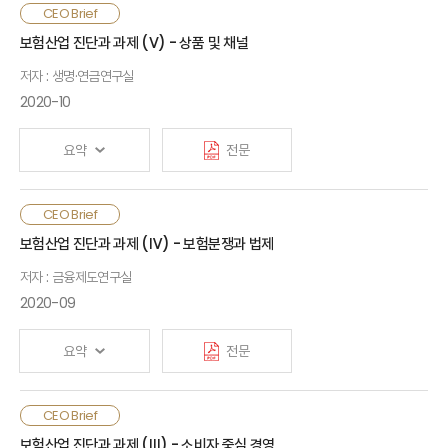
일본 중소형 생명보험회사 파산 원인은 첫째, 정부나 생명보험업계
CEO Brief
모두 ALM에 대한 이해 없이 정책 목표와 경영 목표를 추구하여
보험산업 진단과 과제 (Ⅴ) - 상품 및 채널
자산 거품기에 높은 예정이율을 보장하는 저축성보험이
저자 : 생명·연금연구실
급성장했고, 자산 거품 붕괴 이후 이차역마진이 대규모로 발생함.
둘째, 자산운용 능력이 크게 부족했고 저축성보험 특성에 부합한
2020-10
위험관리도 이루어지지 않음. 셋째, 경영진은 리더십이 없거나
독단적이었고, 자산운용이나 계리를 잘 이해하지 못해 자산운용을
요약
전문
영업에 종속시켰으며, 경영에 대한 대내·외 감시기능이 작동하지
않음. 이를 계기로 일본 생명보험회사는 자본을 확충하고 자산 및
부채 듀레이션 갭을 축소하였으며, 통합위험관리시스템 도입 및
건전한 보험영업생태계 조성을 위해 취약한 내부통제 시스템,
CEO Brief
회사의 내재가치(Embedded Value) 공시 등을 통해 내·외부
공급자 중심의 판매방식을 개선할 필요가 있음. 보험회사는 강화된
보험산업 진단과 과제 (Ⅳ) - 보험분쟁과 법제
규율을 강화하였고, 외형 성장보다는 수익성 개선을 위해 노력함
내부통제시스템을 기초로 고객경험을 늘릴 수 있는 방향으로 상품
저자 : 금융제도연구실
및 서비스 체계를 구축하고, 소비자 행태를 반영한 모집체계를
마련할 필요가 있음. 정책당국은 비대면 환경으로의 전환,
2020-09
제판분리 현상을 고려하여 규제체계를 정비할 필요가 있음
요약
전문
보험은 계약 및 급부의 특성으로 인해 일정부분 분쟁이 불가피한
CEO Brief
측면이 있고, 보험금 누수 방지 및 약관 해석기준 정립 등 분쟁의
보험산업 진단과 과제 (Ⅲ) - 소비자 중심 경영