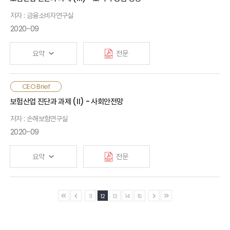
순기능도 있음. 따라서, 보험분쟁 자체를 부정적으로 보고 분쟁
저자 : 금융소비자연구실
건수를 감소시키는 데 주력하기보다, 발생한 분쟁을 합리적으로
해결할 수 있는 내용적·절차적 기준을 마련하는 것이 중요함. 또한,
2020-09
민사분쟁에 대한 감독당국의 직·간접 개입은 법적 근거를 명확히
할 필요가 있고, 보험사기의 경우 적발 이후 단계를 종합적으로
요약
전문
파악할 수 있는 시스템이 필요함
보험회사의 소비자보호 개선 노력에도 불구하고 이러한 노력이
CEO Brief
소비자의 기대수준에는 미치지 못하는 것으로 보임. 보험회사와
보험산업 진단과 과제 (Ⅱ) - 사회안전망
소비자 간 간극을 좁히기 위해서는 판매행태 개선, 보상서비스
저자 : 손해보험연구실
개선, 소비자 보험이해도 제고가 필요함. 첫째, 판매자 보상체계가
소비자와의 이해상충을 조장할 여지가 있는지 점검·개선해야 하며,
2020-09
판매자 책임과 윤리의식을 강화하는 영업문화를 구축해야 함.
요약
전문
둘째, 보험상품 단순화를 통해 불필요한 오해나 분쟁을 예방할
필요가 있으며, 심사의 일관성·투명성 개선과 위탁 손해사정사에
대한 내부통제 강화가 필요함. 셋째, 정보기술(ICT)을 활용한
고령사회 진입과 위험의 다변화에 따라 소득·건강 지원 및 실생활
소비자 주의환기, 이해도 제고 방법을 적극적으로 개발하고,
11
12
13
14
15
안전을 위한 사회안전망으로써 보험산업의 역할 강화가 요구됨.
마이데이터를 사용하여 소비자에게 보험금 청구 가능 여부나
노후 소득보장에 대한 공적연금의 한계를 보완하기 위해
보장에 대한 설명을 하는 방법도 고민해야 할 것임
사적연금의 확대가 요구되고, 노후·일상 건강관리 및 만성질환·