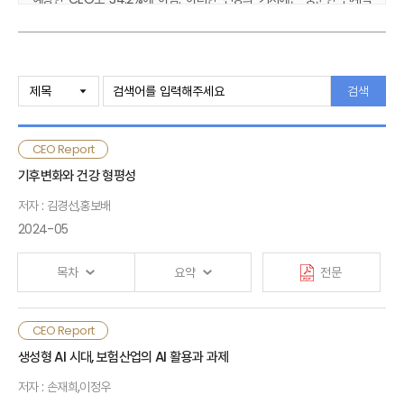
보험계약마진(CSM) 확보에 대한 기대가 있는 것으로 보임. 대다수
보험회사가 앞으로도 종신보험, 건강보험, 장기인보험 등 CSM이 큰
보장성 보험 판매에 집중할 것으로 답함
Ⅰ. 설문조사 배경
검색
CEO들은 현재 보험시장의 영업경쟁이 강한 것으로 평가하고 있으며,
GA의 높은 시장지배력과 변화된 회계제도가 영업경쟁에 영향을 준 가장
Ⅱ. 설문조사 결과
큰 요인으로 판단함. CEO들은 보험산업이 해결해야 할 과제로 소비자
CEO Report
신뢰 제고, 보험모집 질서 확립, 신사업 확대 순으로 선택함
Ⅲ. 요약 및 시사점
기후변화와 건강 형평성
자산운용의 경우 금리리스크, 신용리스크, 해외자산 비중은 축소하고
유동성 자산 비중은 확대하는 등 리스크를 축소하기 위한 전략에 중점을
저자 : 김경선,홍보배
·부록
둔다는 계획이 주류임. 한편, 과거에 비해 신사업 추진을 우선순위로 한다는
2024-05
응답이 줄었으며, 판매채널 경쟁력 확보와 신상품 개발을 우선적인
전략으로 꼽는 CEO가 증가함. 과반수의 회사는 해외사업을 추진하거나
목차
요약
전문
확대할 계획을 갖고 있으며, 주로 동남아시아 지역에 관심이 높은 것으로
나타남
기후변화는 건강에 악영향을 미칠 뿐만 아니라, 계층별 건강
CEO Report
회계제도 전환 이후 보험산업 이익이 증가했으나 이익 확보를 위한
Ⅰ. 검토배경
격차를 심화시킬 수 있다는 점에서
최근 이슈가 되고 있음.
생성형 AI 시대, 보험산업의 AI 활용과 과제
영업경쟁은 더욱 치열해졌고, 이에 CEO들은 상품개발과 판매전략에
모든 국민에게 건강의 최고 수준과 평등성을 보장하는 건강권
우선순위를 두고 있지만, 한편으로는 소비자 신뢰제고, 신사업 확대 등을
저자 : 손재희,이정우
(Right to Health)은 생존의 기초로서 중요한 국민의 기본
Ⅱ. 기후변화에 따른 건강 형평성
통해 보험산업이 균형적으로 성장해야 할 필요성에 대해 깊이 인식하고