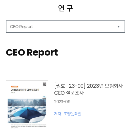
연 구
CEO Report
연구보고서
CEO Report
CEO Report
CEO Brief
영상자료
발간 보고서 리스트
[권호 : 23-09] 2023년 보험회사
CEO 설문조사
2023-09
저자 : 조영현,최원