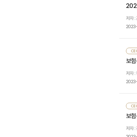
추
셋
20
환
영
필
배
저자 
경
최
2023
분
마
시
금
및
최
주
CE
자
대
보험
확
위
G
파
저자 
2
경
2023
향
1
확
2
최
CE
판
현
한
보험
감
과
보
저자 
손
규
2023