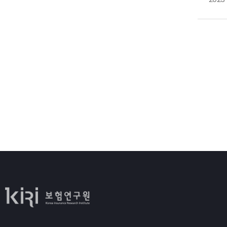
운
디
종
확
중
2
최
경
상
보
디
필
2
디
해
평
조
강
유
먼
정
마
부
다
보
비
금