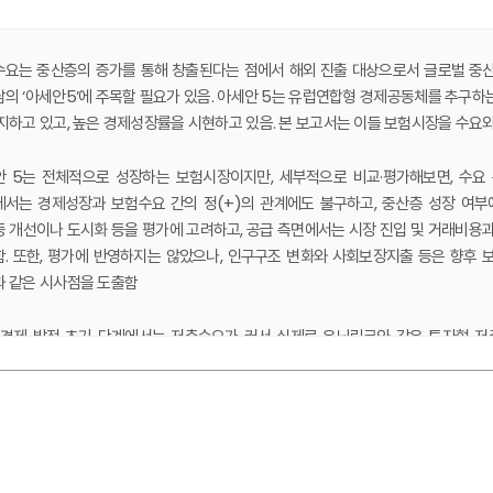
요는 중산층의 증가를 통해 창출된다는 점에서 해외 진출 대상으로서 글로벌 중산층
의 ‘아세안5’에 주목할 필요가 있음. 아세안 5는 유럽연합형 경제공동체를 추구하는 
지하고 있고, 높은 경제성장률을 시현하고 있음. 본 보고서는 이들 보험시장을 수요
 5는 전체적으로 성장하는 보험시장이지만, 세부적으로 비교·평가해보면, 수요 
서는 경제성장과 보험수요 간의 정(+)의 관계에도 불구하고, 중산층 성장 여부
 개선이나 도시화 등을 평가에 고려하고, 공급 측면에서는 시장 진입 및 거래비용과 
. 또한, 평가에 반영하지는 않았으나, 인구구조 변화와 사회보장지출 등은 향후
 같은 시사점을 도출함
 경제 발전 초기 단계에서는 저축수요가 커서 실제로 유닛링크와 같은 투자형 저
 것이며 도시기반시설이 개선됨에 따라 자동차, 배상책임 등 손해보험 수요가 증가
 수준 높은 인적자본과 IT 침투율, 활발한 시장경쟁은 보험회사가 소비자에 접
유율을 확대하기 위한 인수합병(M&A) 등의 환경을 검토할 필요가 있음
. 왜 동남아시아인가?