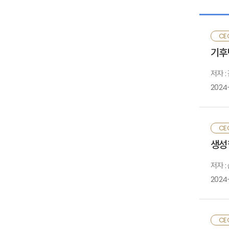
셋째,
있음.
Ⅱ
CE
마지막
기후
Ⅲ
저자 
2024
·
기
CE
보
·
생성형
실
저자 
모
2024
되
감
생
CE
우