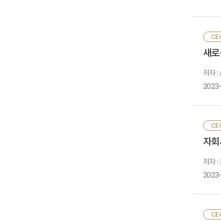
종
대
이
보
보
CE
등
필
정
새로
8
균
C
저자 
C
아
2023
측
자
소
한
등
국
해
CE
살
시
자회
회
첫
이
한
저자 :
수
새
2023
둘
본
문
그
보
CE