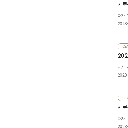
관
새로
지
영
보
저자 
관
보
2023
최
있
사
보
베
보
CE
A
건
위
20
금
제
생
향
저자 :
감
시
2023
수
국
따
높
관
CE
최
청
요
새로
보
보
저자 
베
최
2023
요