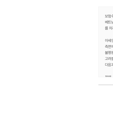
보험수
베트남
를 차
아세안
측면에
불평등
고려함
다음과
첫째,
증가할
둘째,
시장점
Ⅰ