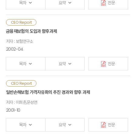
2. 예상 리스크
목차
요약
전문
III. 외국의 종신보험상품
1. 미국
CEO Report
목차
2. 일본
금융재보험의 도입과 향후과제
저자 : 보험연구소
Ⅳ. 시사점 및 향후 운용방향
Ⅰ. PL법 제정배경 및 주요내용
1. 시사점
2002-04
1. 제정배경
2. 향후 운용방향
2. 주요내용
목차
요약
전문
Ⅱ. PL법 시행에 따른 PL보험시장 예측
1. PL법 시행이후의 변화전망
CEO Report
2. 향후 PL보험 수요전망
Ⅰ. 검토배경
일반손해보험 가격자유화의 추진 경과와 향후 과제
저자 : 이희춘,문성연
Ⅱ. 금융재보험의 유형 및 현황
III. PL보험운용 실패사례 : 미국시장
2001-10
1. 금융재보험의 내용 및 특징
1. '70년대 PL보험위기
2. 금융재보험의 주요 유형
2. '80년대 책임보험위기
3. 세계 금융재보험시장 현황
3. 위기의 원인 및 대응책
목차
요약
전문