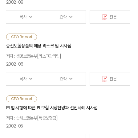
2002-09
1.해외상품 운용현황
2.국내상품 운용현황
목차
요약
전문
III .상품개발시 주요 고려사항
1.가격결정 모델 설정
CEO Report
2.차별화된 마케팅 및 언더라이팅 방안 확보
Ⅰ. 검토배경
종신보험상품의 예상 리스크 및 시사점
3.사고심사기능 강화
저자 : 생명보험본부[리스크관리팀]
Ⅱ. 주요 예상변화
2002-06
Ⅳ.향후 운영방안
Ⅲ. 자동차보험 시장영향
목차
요약
전문
1. 보험사고
2. 상품수요
3. 보상서비스
Ⅰ. 검토배경 및 상품운용 현황
CEO Report
4. 기타
1. 검토배경
PL법 시행에 따른 PL보험 시장전망과 선진사례 시사점
2. 종신보험 상품운용 현황
저자 : 손해보험본부[특종보험팀]
Ⅵ. 향후 대응과제
Ⅱ. 손익기여도 분석 및 예상 리스크
2002-05
1. 손익기여도 분석