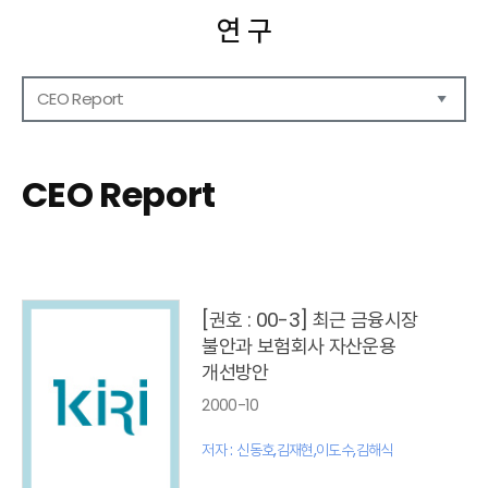
연 구
CEO Report
연구보고서
CEO Report
CEO Report
CEO Brief
영상자료
발간 보고서 리스트
[권호 : 00-3] 최근 금융시장
불안과 보험회사 자산운용
개선방안
2000-10
저자 : 신동호,김재현,이도수,김해식