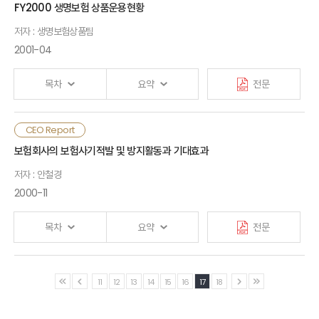
FY2000 생명보험 상품운용현황
[첨부] ALTA 표준증권의 주요내용
저자 : 생명보험상품팀
Ⅰ.검토배경
2001-04
Ⅱ. 가격자유화 이후의 시장동향
목차
요약
전문
Ⅲ. 회사별 가격비교사례와 문제점
CEO Report
1. 가격비교사례
2. 문제점
보험회사의 보험사기적발 및 방지활동과 기대효과
저자 : 안철경
Ⅳ. 시장에 미치는 영향
2000-11
목차
요약
전문
Ⅴ. 외국의 사례와 시사점
1. EU
2. 일본
3. 시사점
Ⅰ. 문제의 제기
11
12
13
14
15
16
17
18
VI. 향후 대응과제