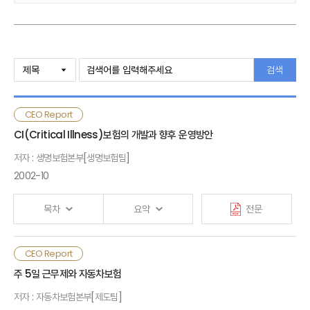
Ⅰ. 문제인식
검색
Ⅱ. 최근 자산운용 현황
CEO Report
CI(Critical Illness)보험의 개발과 향후 운영방안
Ⅲ. 자산운용 부진 원인
주가하락과 신용리스크 증대
저자 : 생명보험본부[생명보험팀]
자산운용구조의 취약성
2002-10
미흡한 자산운용 프로세스와 과도한 규제
목차
요약
전문
Ⅳ. 향후 자산운용 개선방안
단기적 시장대응 방안
CEO Report
구조적 대응 방안
Ⅰ.검토배경
주 5일 근무제와 자동차보험
저자 : 자동차보험본부[제도팀]
Ⅱ.국내외 CI 보험 운용현황
[첨부] 일본 보험사의 자산운용 사례