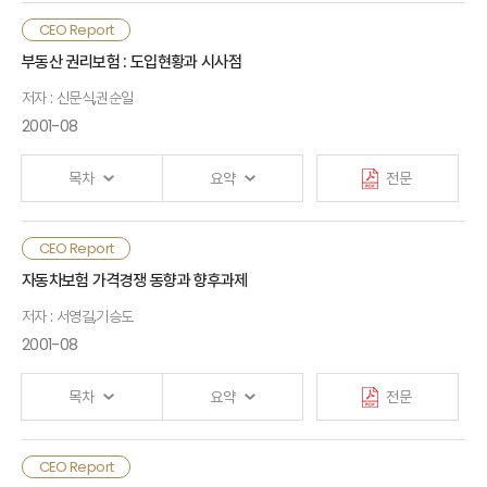
Ⅲ. 도입 필요성 및 향후과제
Ⅳ. EU 및 일본의 사례
CEO Report
1. 도입 필요성
1. EU
목차
부동산 권리보험 : 도입현황과 시사점
2. 도입시 고려사항
2. 일본
3. 향후과제
저자 : 신문식,권순일
Ⅰ. 검토 배경
2001-08
Ⅴ. 시사점 및 PL보험의 향후 운용방향
1. 정책적 보완사항
[부록] 일반재보험 및 금융재보험 비교
Ⅱ. 가격자유화의 형태, 방법, 평가
목차
요약
전문
2. 보험업계의 준비사항
Ⅲ. 전면적 가격자유화 추진 과정상의 문제점과 시사점
<참고> 국내 PL보험 운영현황
CEO Report
Ⅰ. 외국계 권리보험사의 출현
자동차보험 가격경쟁 동향과 향후과제
Ⅳ. 2002년 4월 순보험요율 자유화의 대응방향
저자 : 서영길,기승도
Ⅱ. 부동산권리보험의 도입 필요성
2001-08
1. 부동산권리보험의 내용 및 특징
Ⅴ. 향후 발전 과제
2. 미국의 시장현황
3. 국내 도입 필요성 및 시장규모
목차
요약
전문
[첨부] 독일과 일본의 가격자유화 추진 사례와 시사점
Ⅲ. 신규 사업진출에 대한 시사점
CEO Report
제목 및 목차