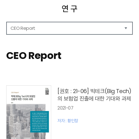
연 구
CEO Report
연구보고서
CEO Report
CEO Report
CEO Brief
영상자료
발간 보고서 리스트
[권호 : 21-06] 빅테크(Big Tech)
의 보험업 진출에 대한 기대와 과제
2021-07
저자 : 황인창