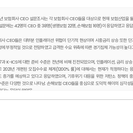
2년 보험회사 CEO 설문조사는 각 보험회사 CEO들을 대상으로 현재 보험산업을 
설문에는 42명의 CEO 중 38명(생명보험 22명, 손해보험 16명)이 응답하였고 응
사 CEO들은 대부분 인플레이션 위협이 단기적 현상이며 시중금리 상승 또한 단
에 부정적일 것으로 전망하였고 급격한 수요 위축에 따른 경기침체 가능성이 높다
S17과 K-ICS에 대한 준비 수준은 전년에 비해 진전되었으며, 인플레이션, 금리
 2021년 개편된 모집수수료 체계(1200% 룰)에 대해서는 현재가 적정하다는 
 증가를 예상하고 있다고 응답하였으며, 기후위기 대응을 위한 저탄소 정책의 
준은 다양한 것으로 나타남. 손해보험 CEO들을 중심으로 도덕적 해이의 심각성을
하다는 응답이 많았음
험과 손해보험 주력상품 전략은 2021년 설문과 마찬가지로 각각 보장성보험, 
보험은 장기물 보험과 배상책임보험에 대한 선호가 상승함. 신사업영역으로는 
융서비스와 기타의견이 확대되었고, 2022~2023년 중 우선순위를 두고 있는 분야는 판
 설문조사 배경