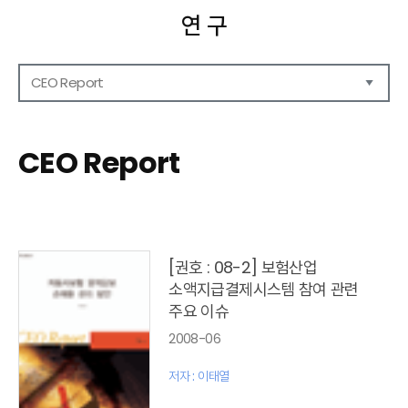
연 구
CEO Report
연구보고서
CEO Report
CEO Report
CEO Brief
영상자료
발간 보고서 리스트
[권호 : 08-2] 보험산업
소액지급결제시스템 참여 관련
주요 이슈
2008-06
저자 : 이태열