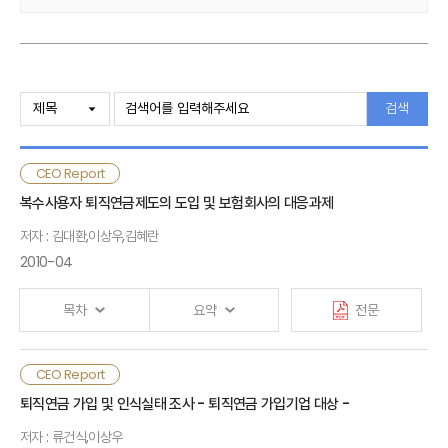
Ⅰ. 검토배경
검색
Ⅱ. 주요 이슈 논의
CEO Report
1. 소액지급결제시스템에 참여하고자 하는 이유
복수사용자 퇴직연금제도의 도입 및 보험회사의 대응과제
2. 국내 비은행금융기관 지급결제시스템 참여 사례
저자 : 김대환,이상우,김혜란
3. 해외 보험산업 지급결제시스템 참여 사례
2010-04
4. 지급결제서비스 제공 계좌
목차
요약
전문
5. 인터넷 뱅크와 지급결제업무
CEO Report
Ⅰ. 검토배경
Ⅲ. 결론
퇴직연금 가입 및 인식실태 조사 - 퇴직연금 가입기업 대상 -
저자 : 류건식,이상우
Ⅱ. 복수사용자제도의 도입배경 및 주요내용