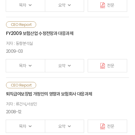
목차
요약
전문
2. 퇴직연금 사업자 관련규제 및 특징
Ⅳ. 정책적 시사점
CEO Report
Ⅰ. 검토배경
Ⅲ. 퇴직연금 사업자 관련규제의 적정성 검토
FY2009 보험산업 수정전망과 대응과제
1. 퇴직연금 사업자의 등록기준
저자 : 동향분석실
Ⅱ. 퇴직연금 운용과 근로자 수급권 보호
2009-03
2. 퇴직연금 사업자의 선정기준
1. 퇴직연금 상품구조와 운용체계
3. 퇴직연금 사업자의 계약기준
목차
요약
전문
2. 퇴직연금 운용과 수급권 보호
4. 퇴직연금 사업자의 적격기준
CEO Report
Ⅰ. 수정전망의 배경
Ⅲ. 퇴직연금 예금보험요율 적용의 타당성
퇴직급여보장법 개정안의 영향과 보험회사 대응과제
Ⅳ. 종합평가 및 정책과제
1. 가입형태별
저자 : 류건식,서성민
Ⅱ. 실물경제 금융 환경
1. 종합평가
2008-12
2. 계약형태별
1. 세계경제 환경
2. 정책과제
3. 예보료율
목차
요약
전문
2. 국내 실물경제