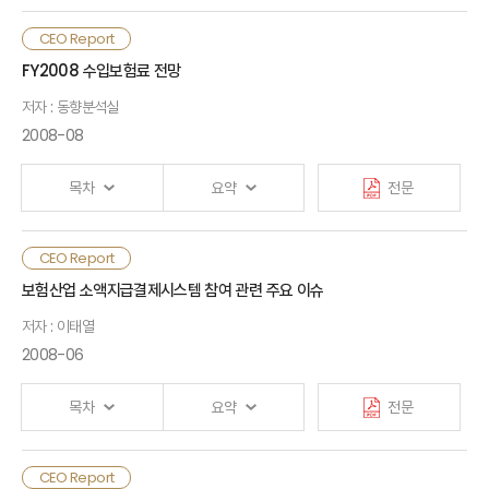
4. 보상한도 측면
3. 금융시장 환경
참고문헌
CEO Report
Ⅰ. 검토배경
FY2008 수입보험료 전망
Ⅳ. 종합평가 및 정책과제
Ⅲ. 보험산업 동향과 전망
저자 : 동향분석실
Ⅱ. 퇴직급여보장법 개정안의 주요내용
1. 종합평가
2008-08
1. 주요지표
1. 제도도입 및 설계측면
2. 정책과제
2. 생명보험
목차
요약
전문
2. 제도운용 및 검증측면
3. 손해보험
3.제도확산 및 인프라측면
CEO Report
Ⅰ. 머리말
4. 보험회사의 재무건전성
보험산업 소액지급결제시스템 참여 관련 주요 이슈
Ⅲ. 퇴직급여보장법 개정안의 제반영향
저자 : 이태열
Ⅱ. 경제 금융 환경
2008-06
1. 퇴직연금시장에 미치는 영향
1. 실물 경제 환경
Ⅳ. 주요 대응과제
2. 금융권에 미치는 영향
목차
요약
전문
2. 금융 시장 환경
1. 거시경제의 변화와 보험산업
2. 보험회사의 대응전략
CEO Report
Ⅰ. 검토배경
Ⅳ. SWOT 분석 및 보험회사 대응과제