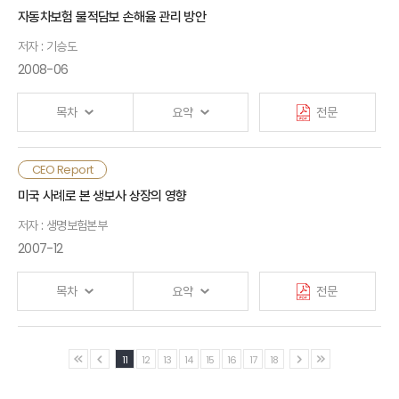
Ⅲ. 수입보험료 전망
자동차보험 물적담보 손해율 관리 방안
1. SWOT 분석
1. 주요 지표
저자 : 기승도
Ⅱ. 주요 이슈 논의
2. 보험회사 대응과제
2008-06
2. 생명 보험
1. 소액지급결제시스템에 참여하고자 하는 이유
3. 손해 보험
목차
요약
전문
2. 국내 비은행금융기관 지급결제시스템 참여 사례
Ⅴ. 결론
3. 해외 보험산업 지급결제시스템 참여 사례
CEO Report
Ⅰ. 검토배경
Ⅳ. 시사점
4. 지급결제서비스 제공 계좌
미국 사례로 본 생보사 상장의 영향
5. 인터넷 뱅크와 지급결제업무
저자 : 생명보험본부
Ⅱ. 현황 및 문제점
2007-12
Ⅲ. 결론
목차
요약
전문
Ⅲ. 물적담보 손해율에 영향을 주는 요인분석
1. 보험료 관련 요인
Ⅰ. 검토배경
11
12
13
14
15
16
17
18
2. 손해액 관련 요인