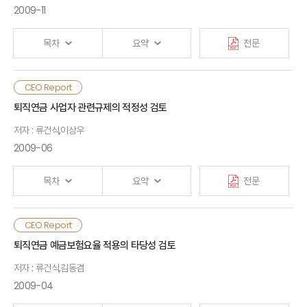
2009-11
1. 도입배경
2. 주요내용
목차
요약
전문
Ⅲ. 복수사용자제도의 영향
1. 중소기업의 퇴직연금 가입률 증대
CEO Report
2. DC형 퇴직연금시장의 비중 증대
Ⅰ. 검토배경
퇴직연금 사업자 관련규제의 적정성 검토
3. 대표사용자형 제도 위주의 가입확대(단기)
4. 이익상충문제의 심화 가능성
저자 : 류건식,이상우
Ⅱ. 퇴직연금 가입실태
2009-06
1. 가입 퇴직연금 유형 및 금융회사
2. 금융회사의 가입권유 실태
Ⅳ. 보험회사의 활용전략
3. 사후관리 서비스제공 실태
1. SWOT 분석
목차
요약
전문
4. 불만사항 및 사업자 변경의향
2. 대응전략
CEO Report
Ⅰ. 검토배경
Ⅲ. 퇴직연금 인식실태
참고문헌
퇴직연금 예금보험요율 적용의 타당성 검토
1. 퇴직연금 상품선택시 고려요인
2. 퇴직연금 사업자 선정시 고려요인
저자 : 류건식,김동겸
Ⅱ. 수급권 보호 및 퇴직연금 사업자 관련규제
3. 금융회사에 대한 경쟁력 인식정도
2009-04
4. 퇴직연금 활성화를 위한 개선사항
1. 수급권 보호와 퇴직연금 규제패턴