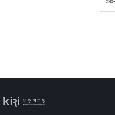
2010
요
○
1
○
유
필
■
경
1
2
3
□
○
1
전
○
2
○
3