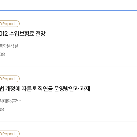
. 퇴직금 중간정산 실태 및 제반문제
O Report
2012 수입보험료 전망
. 퇴직금 중간정산 관련규정 및 특징비교
: 동향분석실
-08
. 개선과제
. 국내외 경제환경
O Report
Ⅰ. 전망 배경
법 개정에 따른 퇴직연금 운영방안과 과제
고문헌
<세계경제>
: 김대환,류건식
012년 세계경제는 유로존 재정위기가 확산되는 가운데 실물경제에 본격적으로 부정적인 
08
Ⅱ. 실물경제·금융환경
임.
. 세계경제
. 국내실물경제
 선진국의 경우 유로지역이 마이너스 성장하고, 미국의 경기회복 모멘텀이 약화되면서 2
. 국내금융시장
 <근로자퇴직급여보장법>(이하 ‘근퇴법’이라 함) 개정안은 개인형 퇴직연금제도
O Report