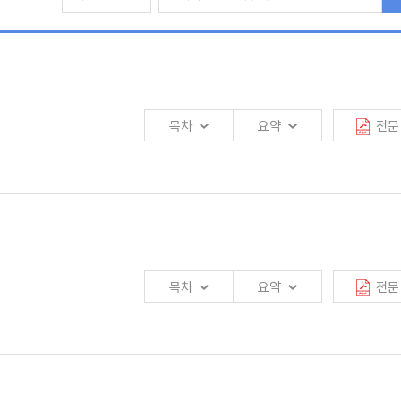
목차
요약
전문
목차
요약
전문
영향을 미침에 따라 2011년보다 0.4%p 낮은 3.5% 성장(IMF 전망)할 것으로
011년보다 0.2%p 낮은 1.4% 성장할 것으로 전망됨.
를 통해 적립금의 연속성을 강화하고 보다 폭넓은 계층을 가입대상으로 포함시킴에