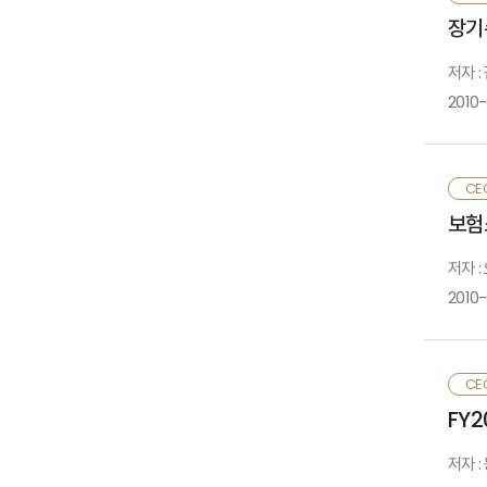
장기
○
저자 
■
○
○
2010
생
○
CE
○
보험
■
저자 :
2010
■
■
○
CE
■
FY
○
가
저자 
○