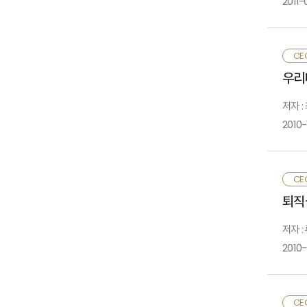
2011-
○
2
1
3
소
2
■
○
CE
■
함
○
우리
공
대
1
1
2
저자 :
2
○
3
2010-
3
3
■
○
○
○
영
○
규
CE
1
퇴직
○
2
■
저자 
■
2010
■
1
예
2
○
○
CE