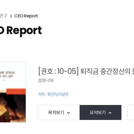
연 구
CEO Report
O Report
[권호 : 10-05] 퇴직금 중간정산
2010-09
저자 : 류건식,이상우
목차보기
요약보기