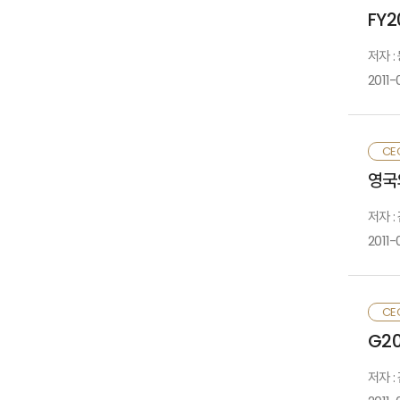
○
따
FY2
성
저자 
○
1
2011-
2
○
또
1
3
혜
2
○
3
1
CE
4
영국의
○
1
2
저자 
<
설
3
2011-
1
4
2
1
2
성
2
3
3
4
■
CE
■
○
■
5
G2
○
저자 :
1
○
○