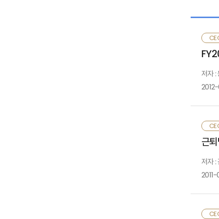
Ⅱ
CE
FY
Ⅲ
저자 
2012
Ⅳ
1
CE
근퇴
참
저자 
2
2011-
보
1
2
○
3
■
CE