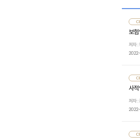
CE
보험
저자 :
2022
작
CE
약
사적
그
저자 :
2022
고
CE
확