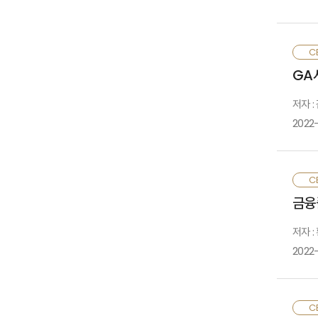
2
CE
들
GA
대
저자 
2022
G
CE
G
금융
새
가
저자 
2022
금
CE