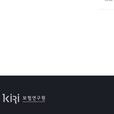
2
예
또
대