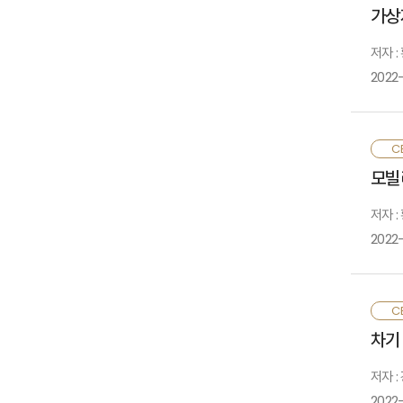
리
가상
마
플
저자 :
2022
2
CE
금
모빌
자
소
저자 :
2022
모
CE
중
차기
모
저자 
2022