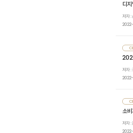
디지
살
저자 :
2022
빠
CE
인
20
목
초
저자 :
2022
최
CE
취
소비
손
저자 
2022