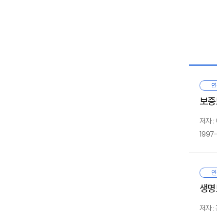
연
보증
저자 
1997
I.
연
생명
저자 