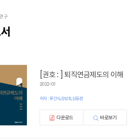
연 구
고서
[권호 : ] 퇴직연금제도의 이해
2022-01
저자 : 류건식,강성호,김동겸
다운로드
바로보기