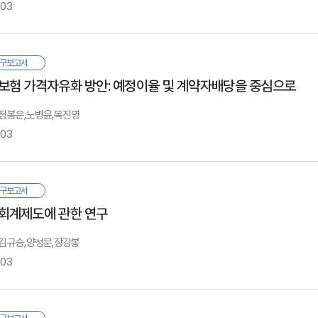
-03
우리나라의 보험산업은 金融産業의 自由化 및 國際化에 따른 시장의 對外的
1장
구보고서
換期를 맞이하고 있다. 특히 對外的 市場開放의 일환으로 외국의 보험회사와 
보증보험의 운영현황
보험 가격자유화 방안: 예정이율 및 계약자배당을 중심으로
집조직인 保險仲介人制度가 도입됨에 따라 국내외를 망라하는 명실상부한 競爭의
. 보증보험의 의의 및 특성
서론
. 보증보험의 발전과정
: 정봉은,노병윤,목진영
더우기, 생명보험산업은 金融産業間의 兼業主義 擴大로 인한 금융기관간의 
. 보증보험의 시장규모 및 상품운영현황
-03
요성이 크게 증대되고 있으며, 이에 따라 이러한 環境變化에 對應하기 위한 
. 보증보험의 영업수지
다.
2장
리나라의 생명보험산업은 質的 變化의 時期를 맞이하고 있다. 정부의 保護와 指
Ⅰ
구보고서
그러나, 국내 生命保險産業의 販賣體制는 여전히 募集人에게 전적으로 依存
인하여 보험시장의 開放幅이 확대되고 市場競爭原理가 도입됨에 따라 보험사업에
환경변화와 생명보험산업
회계제도에 관한 연구
진화를 이루지 못하고 있으며, OECD加入國 수준의 모집제도로서 보험산업의
행되면서 그 일환으로 추진되고 있는 金利自由化 및 금융산업간의 業務領域擴大
서론
정이다.
1절 시장외적 환경변화
: 김규승,양성문,장강봉
보증보험의 문제점
生命保險商品의 價格自由化 역시 이러한 금융자유화의 일환으로 1994년 이래
. 인구통계적 환경변화
-03
이에 따라 본 연구소에서는 先進化되고 競爭力 있는 生命保險 販賣體制의
. 보증보험의 안정성 측면
險價格自由化는 보험료에 미치는 영향이 가장 클 것이라는 측면에서 보험업계 초미
. 사회문화적 환경변화
생명보험모집제도를 巨視的 側面에서 검토 분석함과 아울러 世界 保險市場의 
. 상품 및 요율 측면
험회사가 經營戰略을 수립하는데 어려움이 있는 것으로 알려지고 있다.
. 경제적 환경변화
Ⅱ
析을 통하여 국내 생명보험 모집조직의 效率化方案과 政策方向을 提示함으로써 
. 보증보험의 영위형태 측면
최근의 급격한 金融産業의 환경변화는 금융시장의 世界化라는 큰 테두리 안에
Ⅰ