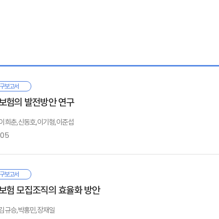
구보고서
보험의 발전방안 연구
: 이희춘,신동호,이기형,이준섭
-05
구보고서
보험 모집조직의 효율화 방안
서론
: 김규승,박홍민,장재일