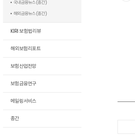
국내금융뉴스(종간)
해외금융뉴스(종간)
KIRI 보험법리뷰
해외보험리포트
보험산업전망
보험금융연구
메일링서비스
종간