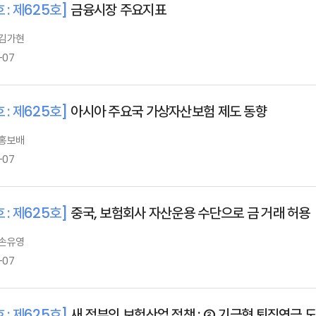
 : 제625호]
금융시장 주요지표
 김가현
-07
 : 제625호]
아시아 주요국 가상자산보험 제도 동향
 홍보배
-07
 : 제625호]
중국, 보험회사 자산운용 수단으로 금 거래 허용
 손유영
-07
 : 제625호]
새 정부의 보험산업 정책 : ② 기금형 퇴직연금 