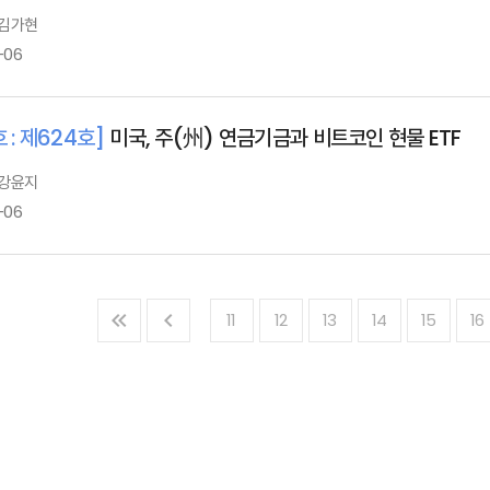
 김가현
-06
 : 제624호]
미국, 주(州) 연금기금과 비트코인 현물 ETF
 강윤지
-06
11
12
13
14
15
16