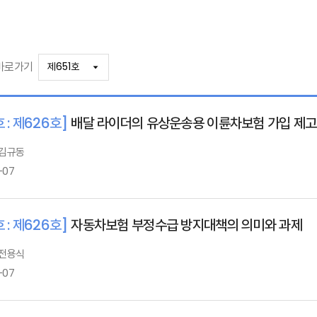
바로가기
 : 제626호]
배달 라이더의 유상운송용 이륜차보험 가입 제고
 김규동
-07
 : 제626호]
자동차보험 부정수급 방지대책의 의미와 과제
 전용식
-07