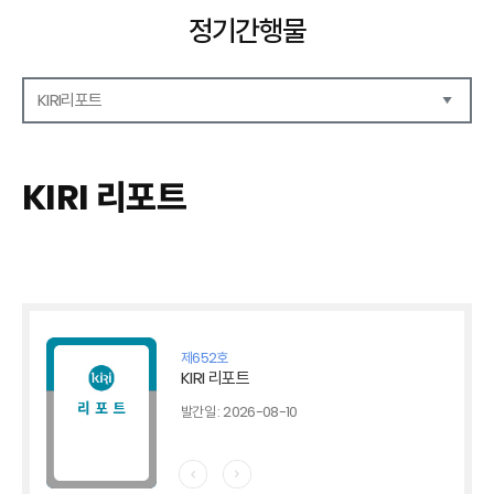
정기간행물
KIRI리포트
해외보험리포트
보험산업전망
KIRI 리포트
보험금융연구
KIRI 리포트
포커스
이슈 분석
글로벌 이슈
금융시장 주요지표
제652호
리포트 모음집(종간)
KIRI 리포트
해외학술연구 분석(종간)
발간일 : 2026-08-10
금융보험해설(종간)
국내금융뉴스(종간)
해외금융뉴스(종간)