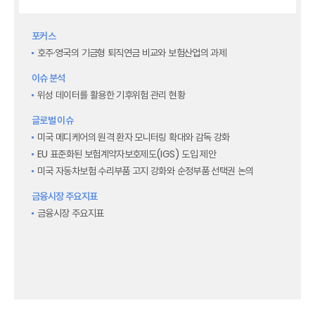
KIRI 고령화리뷰
KIRI 보험법리뷰
포커스
최신보험정보
호주·영국의 기금형 퇴직연금 비교와 보험산업의 과제
최신 해외보험연구동향
연차보고서
이슈 분석
보험총서
위성 데이터를 활용한 기후위험 관리 현황
보험동향(종간)
글로벌 이슈
해외 보험동향(종간)
미국 메디케어의 원격 환자 모니터링 확대와 감독 강화
보험회사 재무분석(종간)
EU 표준화된 보험계약자보호제도(IGS) 도입 제안
주간 해외보험동향(종간)
미국 자동차보험 수리부품 고지 강화와 순정부품 선택권 논의
해외보험금융동향(종간)
금융시장 주요지표
금융시장 주요지표