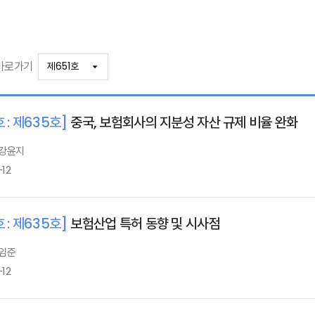
바로가기
 : 제635호]
중국, 보험회사의 지분성 자산 규제 비율 완화
 강윤지
-12
 : 제635호]
보험산업 특허 동향 및 시사점
 임준
-12