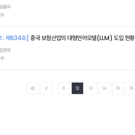
 강윤지
11
 : 제634호]
중국 보험산업의 대형언어모델(LLM) 도입 현황
 김진억
11
11
12
13
14
15
16