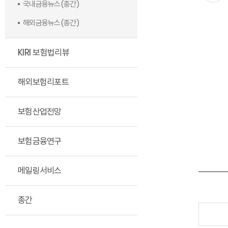
국내금융뉴스(종간)
해외금융뉴스(종간)
KIRI 보험법리뷰
해외보험리포트
보험산업전망
보험금융연구
메일링서비스
종간