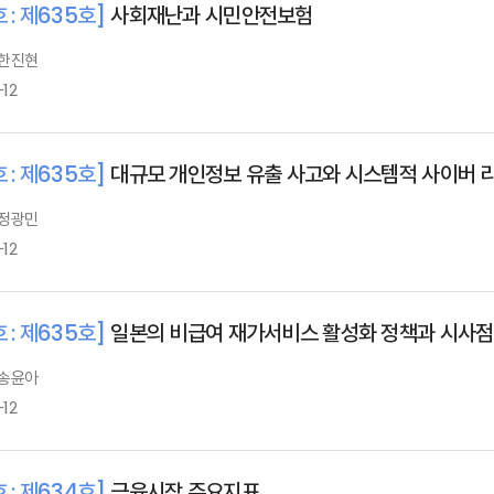
 : 제635호]
사회재난과 시민안전보험
 한진현
-12
 : 제635호]
대규모 개인정보 유출 사고와 시스템적 사이버 
 정광민
-12
 : 제635호]
일본의 비급여 재가서비스 활성화 정책과 시사점
 송윤아
-12
 : 제634호]
금융시장 주요지표