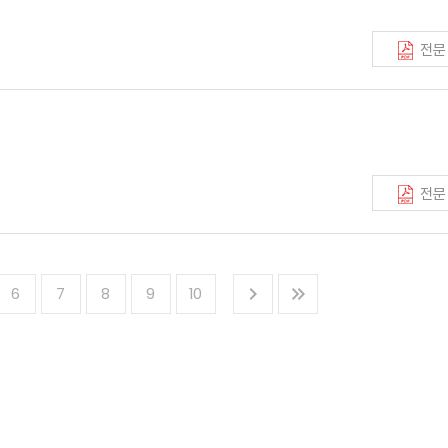
전문
전문
6
7
8
9
10