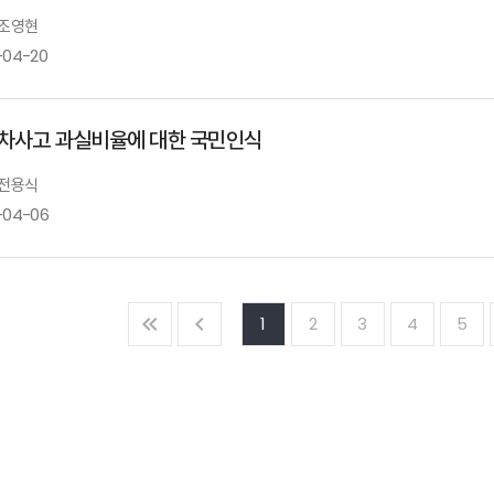
 조영현
-04-20
차사고 과실비율에 대한 국민인식
 전용식
-04-06
1
2
3
4
5