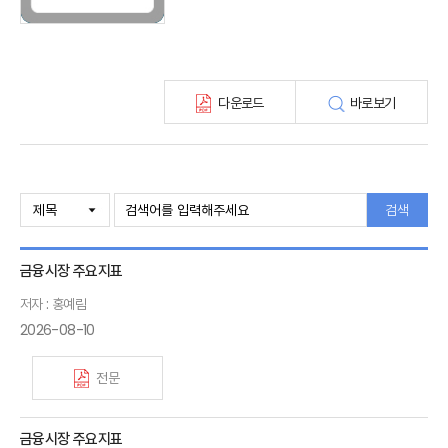
KIRI 고령화리뷰
KIRI 보험법리뷰
최신보험정보
최신 해외보험연구동향
다운로드
바로보기
연차보고서
보험총서
보험동향(종간)
해외 보험동향(종간)
보험회사 재무분석(종간)
검색
주간 해외보험동향(종간)
해외보험금융동향(종간)
금융시장 주요지표
저자 : 홍예림
2026-08-10
전문
금융시장 주요지표