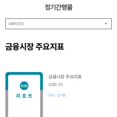
정기간행물
KIRI리포트
해외보험리포트
보험산업전망
금융시장 주요지표
보험금융연구
KIRI 리포트
포커스
이슈 분석
글로벌 이슈
금융시장 주요지표
금융시장 주요지표
2026-03
리포트 모음집(종간)
해외학술연구 분석(종간)
저자 : 김가현
금융보험해설(종간)
국내금융뉴스(종간)
해외금융뉴스(종간)