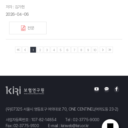
저자 : 김가현
2026-04-06
전문
1
2
3
4
5
6
7
8
9
10
(우)07325 서울시 영등포구 여의대로 70, ONE CENTINEL(여의도동 23-2)
사업자등록번호 : 107-82-14854
Tel :
02-3775-9000
Fax :02-3775-9100
E-mail :
kiriweb@kiri.or.kr