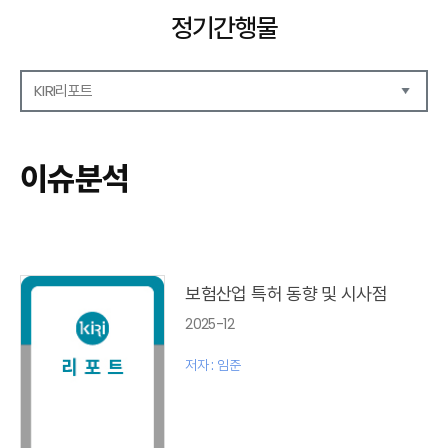
정기간행물
KIRI리포트
해외보험리포트
보험산업전망
이슈분석
보험금융연구
KIRI 리포트
포커스
이슈 분석
글로벌 이슈
보험산업 특허 동향 및 시사점
금융시장 주요지표
2025-12
리포트 모음집(종간)
해외학술연구 분석(종간)
저자 : 임준
금융보험해설(종간)
국내금융뉴스(종간)
해외금융뉴스(종간)