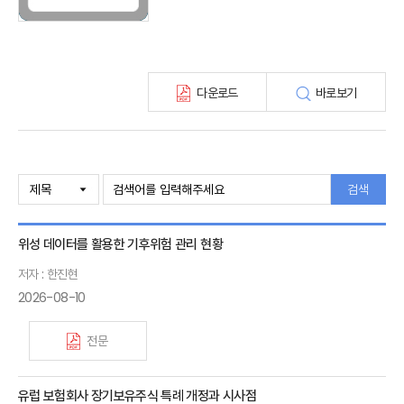
KIRI 고령화리뷰
KIRI 보험법리뷰
최신보험정보
최신 해외보험연구동향
다운로드
바로보기
연차보고서
보험총서
보험동향(종간)
해외 보험동향(종간)
보험회사 재무분석(종간)
검색
주간 해외보험동향(종간)
해외보험금융동향(종간)
위성 데이터를 활용한 기후위험 관리 현황
저자 : 한진현
2026-08-10
전문
유럽 보험회사 장기보유주식 특례 개정과 시사점