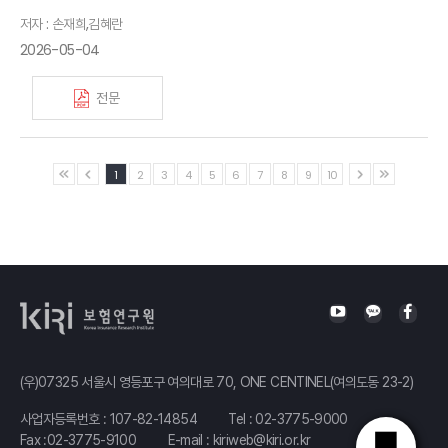
저자 : 손재희,김혜란
2026-05-04
전문
1
2
3
4
5
6
7
8
9
10
(우)07325 서울시 영등포구 여의대로 70, ONE CENTINEL(여의도동 23-2)
사업자등록번호 : 107-82-14854
Tel :
02-3775-9000
Fax :02-3775-9100
E-mail :
kiriweb@kiri.or.kr