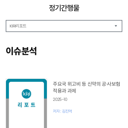
정기간행물
KIRI리포트
해외보험리포트
보험산업전망
이슈분석
보험금융연구
KIRI 리포트
포커스
이슈 분석
글로벌 이슈
주요국 위고비 등 신약의 공·사보험
금융시장 주요지표
적용과 과제
리포트 모음집(종간)
2025-10
해외학술연구 분석(종간)
금융보험해설(종간)
저자 : 김진억
국내금융뉴스(종간)
해외금융뉴스(종간)