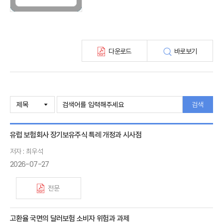
KIRI 고령화리뷰
KIRI 보험법리뷰
최신보험정보
최신 해외보험연구동향
다운로드
바로보기
연차보고서
보험총서
보험동향(종간)
해외 보험동향(종간)
보험회사 재무분석(종간)
검색
주간 해외보험동향(종간)
해외보험금융동향(종간)
유럽 보험회사 장기보유주식 특례 개정과 시사점
저자 : 최우석
2026-07-27
전문
고환율 국면의 달러보험 소비자 위험과 과제