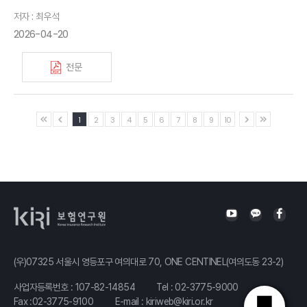
저자 : 최우석
2026-04-20
전문
1
2
3
4
5
6
7
8
9
10
(우)07325 서울시 영등포구 여의대로 70, ONE CENTINEL(여의도동 23-2)
사업자등록번호 : 107-82-14854
Tel :
02-3775-9000
Fax :02-3775-9100
E-mail :
kiriweb@kiri.or.kr