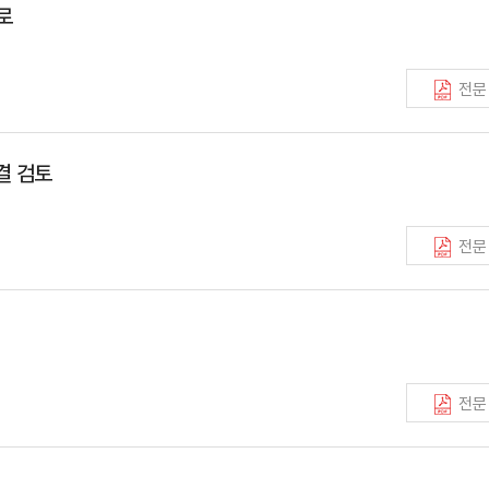
로
전문
결 검토
전문
전문