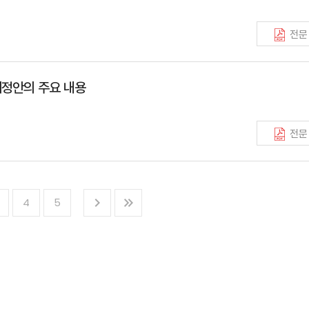
전문
정안의 주요 내용
전문
4
5