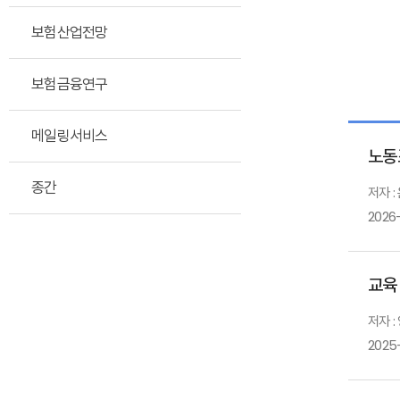
보험산업전망
보험금융연구
메일링서비스
노동
종간
저자 :
2026
교육
저자 :
2025