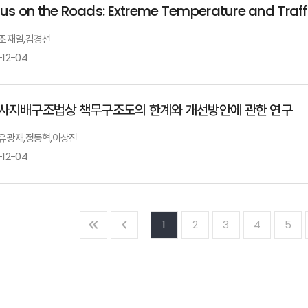
us on the Roads: Extreme Temperature and Traff
: 조재일,김경선
-12-04
사지배구조법상 책무구조도의 한계와 개선방안에 관한 연구
: 유광재,정동혁,이상진
-12-04
1
2
3
4
5