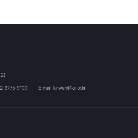
2)
02-3775-9100
E-mail :
kiriweb@kiri.or.kr