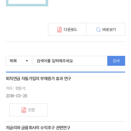
KIRI 고령화리뷰
KIRI 보험법리뷰
최신보험정보
최신 해외보험연구동향
다운로드
바로보기
연차보고서
보험총서
보험동향(종간)
해외 보험동향(종간)
보험회사 재무분석(종간)
검색
주간 해외보험동향(종간)
해외보험금융동향(종간)
퇴직연금 자동가입의 부채증가 효과 연구
저자 : 정원석
2018-03-26
전문
저금리와 금융회사의 수익추구 관련연구