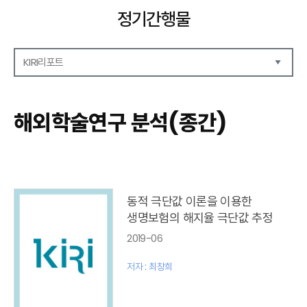
정기간행물
KIRI리포트
해외보험리포트
보험산업전망
해외학술연구 분석(종간)
보험금융연구
KIRI 리포트
포커스
이슈 분석
글로벌 이슈
동적 극단값 이론을 이용한
금융시장 주요지표
생명보험의 해지율 극단값 추정
리포트 모음집(종간)
2019-06
해외학술연구 분석(종간)
금융보험해설(종간)
저자 : 최창희
국내금융뉴스(종간)
해외금융뉴스(종간)