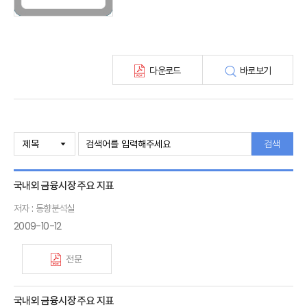
KIRI 고령화리뷰
KIRI 보험법리뷰
최신보험정보
최신 해외보험연구동향
다운로드
바로보기
연차보고서
보험총서
보험동향(종간)
해외 보험동향(종간)
보험회사 재무분석(종간)
검색
주간 해외보험동향(종간)
해외보험금융동향(종간)
국내외 금융시장 주요 지표
저자 : 동향분석실
2009-10-12
전문
국내외 금융시장 주요 지표