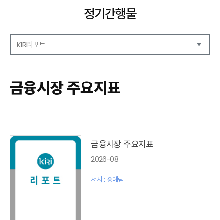
정기간행물
KIRI리포트
해외보험리포트
보험산업전망
금융시장 주요지표
보험금융연구
KIRI 리포트
포커스
이슈 분석
글로벌 이슈
금융시장 주요지표
금융시장 주요지표
2026-08
리포트 모음집(종간)
해외학술연구 분석(종간)
저자 : 홍예림
금융보험해설(종간)
국내금융뉴스(종간)
해외금융뉴스(종간)