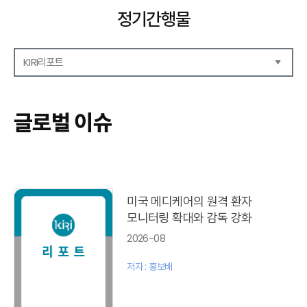
정기간행물
KIRI리포트
해외보험리포트
보험산업전망
글로벌 이슈
보험금융연구
KIRI 리포트
포커스
이슈 분석
글로벌 이슈
미국 메디케어의 원격 환자
금융시장 주요지표
모니터링 확대와 감독 강화
리포트 모음집(종간)
2026-08
해외학술연구 분석(종간)
금융보험해설(종간)
저자 : 홍보배
국내금융뉴스(종간)
해외금융뉴스(종간)