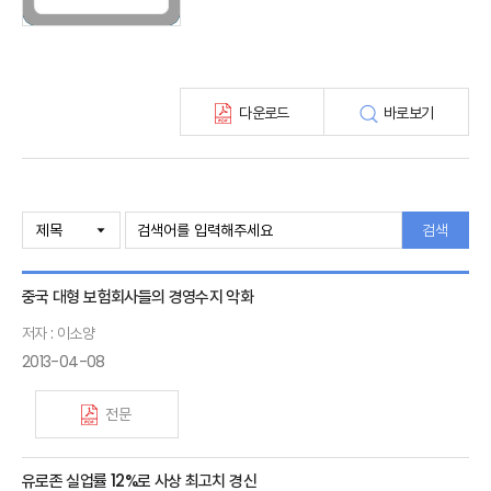
KIRI 고령화리뷰
KIRI 보험법리뷰
최신보험정보
최신 해외보험연구동향
다운로드
바로보기
연차보고서
보험총서
보험동향(종간)
해외 보험동향(종간)
보험회사 재무분석(종간)
검색
주간 해외보험동향(종간)
해외보험금융동향(종간)
중국 대형 보험회사들의 경영수지 악화
저자 : 이소양
2013-04-08
전문
유로존 실업률 12%로 사상 최고치 경신