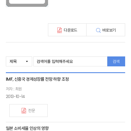
KIRI 고령화리뷰
KIRI 보험법리뷰
최신보험정보
최신 해외보험연구동향
다운로드
바로보기
연차보고서
보험총서
보험동향(종간)
해외 보험동향(종간)
보험회사 재무분석(종간)
검색
주간 해외보험동향(종간)
해외보험금융동향(종간)
IMF, 신흥국 경제성장률 전망 하향 조정
저자 : 최원
2013-10-14
전문
일본 소비세율 인상의 영향