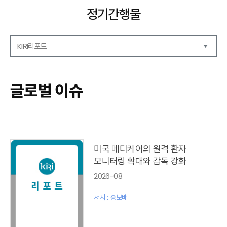
정기간행물
KIRI리포트
해외보험리포트
보험산업전망
글로벌 이슈
보험금융연구
KIRI 리포트
포커스
이슈 분석
글로벌 이슈
미국 메디케어의 원격 환자
금융시장 주요지표
모니터링 확대와 감독 강화
리포트 모음집(종간)
2026-08
해외학술연구 분석(종간)
금융보험해설(종간)
저자 : 홍보배
국내금융뉴스(종간)
해외금융뉴스(종간)