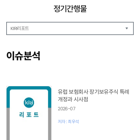
정기간행물
KIRI리포트
해외보험리포트
보험산업전망
이슈분석
보험금융연구
KIRI 리포트
포커스
이슈 분석
글로벌 이슈
유럽 보험회사 장기보유주식 특례
금융시장 주요지표
개정과 시사점
리포트 모음집(종간)
2026-07
해외학술연구 분석(종간)
금융보험해설(종간)
저자 : 최우석
국내금융뉴스(종간)
해외금융뉴스(종간)