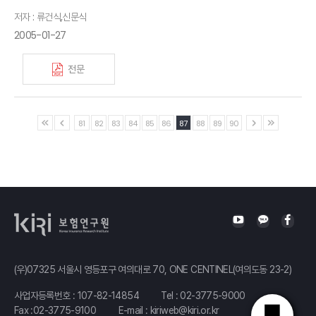
저자 : 류건식,신문식
2005-01-27
전문
81
82
83
84
85
86
87
88
89
90
(우)07325 서울시 영등포구 여의대로 70, ONE CENTINEL(여의도동 23-2)
사업자등록번호 : 107-82-14854
Tel :
02-3775-9000
Fax :02-3775-9100
E-mail :
kiriweb@kiri.or.kr