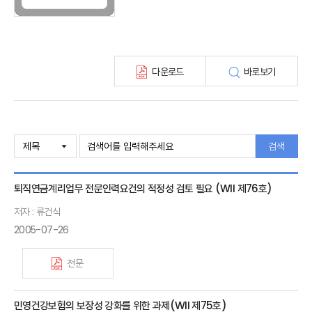
KIRI 고령화리뷰
KIRI 보험법리뷰
최신보험정보
최신 해외보험연구동향
다운로드
바로보기
연차보고서
보험총서
보험동향(종간)
해외 보험동향(종간)
보험회사 재무분석(종간)
검색
주간 해외보험동향(종간)
해외보험금융동향(종간)
퇴직연금계리업무 전문인력요건의 적정성 검토 필요 (WII 제76호)
저자 : 류건식
2005-07-26
전문
민영건강보험의 보장성 강화를 위한 과제(WII 제75호)