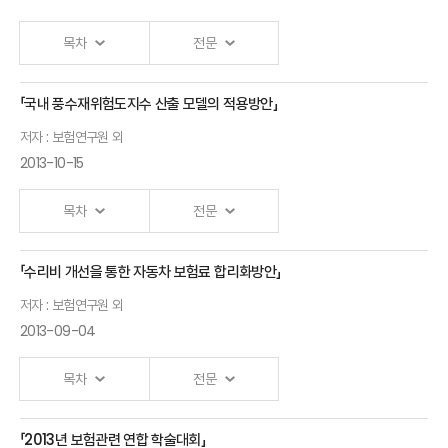
중심으로-
목차
전문
「국내 풍수재위험도지수 산출 모델의 적용방안」
Ⅰ.「Changes in U.S. Distribution Systems」 발표자 :
저자 : 보험연구원 외
보험연구원 외
2013-10-15
목차
전문
「수리비 개선을 통한 자동차 보험료 합리화방안」
Ⅰ.「국내 풍수재위험도지수 산출모형의 언더라이팅 활용」 발표자 :
저자 : 보험연구원 외
보험연구원 외
2013-09-04
목차
전문
「2013년 보험관련 연합 학술대회」