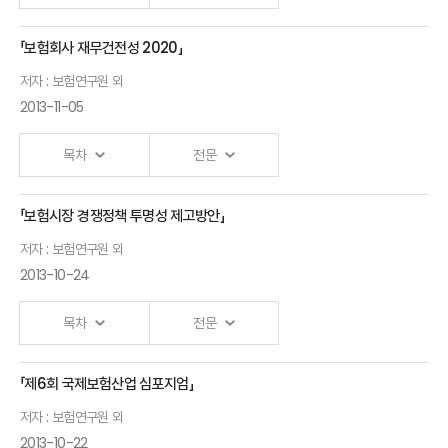
「보험회사 재무건전성 2020」
Ⅰ.「자동차보험 운영구조 개편방안 연구」 발표자 :보험연구원 외
저자 : 보험연구원 외
2013-11-05
목차
전문
「보험시장 경쟁정책 투명성 제고방안」
Ⅰ.「Solvency Regimes : Trend & Case
저자 : 보험연구원 외
Studies」 발표자 :보험연구원 외
2013-10-24
목차
전문
「제6회 국제보험산업 심포지엄」
Ⅰ.「보험시장 경쟁정책 투명성 제고방안」 발표자 :보험연구원 외
저자 : 보험연구원 외
-보험산업 규제리스크 완화를
2013-10-22