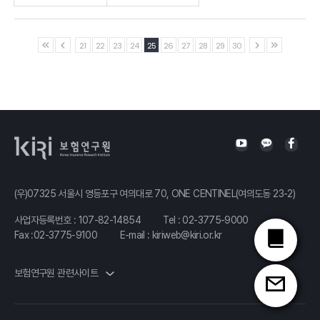
Ⅰ.「재무건전성 규제에 관한 국제적 논의와 시사점」 발표자 :보험연구원
21
22
23
24
25
26
27
28
29
30
외
(우)07325 서울시 영등포구 여의대로 70, ONE CENTINEL(여의도동 23-2)
사업자등록번호 : 107-82-14854
Tel :
02-3775-9000
Fax :02-3775-9100
E-mail :
kiriweb@kiri.or.kr
보험연구원 관련사이트