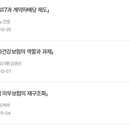
RS17과 계약자배당 제도」
 노건엽
국내 금융교육 현황 및 시사점
보험약관 해석방법론에 대한 재고찰
-12-20
김소연 서울대학교 교수, 김민정 충남대학교 교수
최승재 세종대학교 교수
·사건강보험의 역할과 과제」
해외 주요국 금융교육 현황 및 시사점
Ⅰ. 「IFRS 17시행에 따른 계약자배당 제도 개선방안」
: 김대환,김경선
김경태 美앨러배마대학교 교수, 한지형 서울대학교
-12-07
발표자 : 노건엽
보험연
적 의무보험의 재구조화」
금융회사임직원을 위한 금융소비자보호교육
국민건강보험 재정건전성 진단과 과제
조혜진 인천대학교 교수, 양혜경 건국대학교 교수
 김학희
11-24
김대환 동아대학교 교수