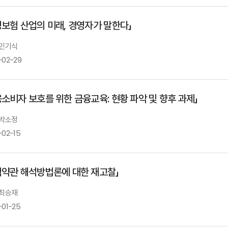
류건식 RMI 보험경영연구소 연구위원
명보험 산업의 미래, 경영자가 말한다」
최용민 뮌핸재보험 전무
 민기식
연금, 적립시장에서 인출시장으로
-02-29
보험산업의 치매·요양 보장 현황과 과제
장철 노팅험대학교 교수
융소비자 보호를 위한 금융교육: 현황 파악 및 향후 과제」
송윤아 보험연구원 연구위원
 박소정
생명보험 산업의 미래 경영자가 말한다
-02-15
민기식 KB생명보험 前부회장
험약관 해석방법론에 대한 재고찰」
 최승재
디지털 금융의 문제와 디지털 금융이해력 정책
-01-25
박소정 서울대학교 경영대학 교수