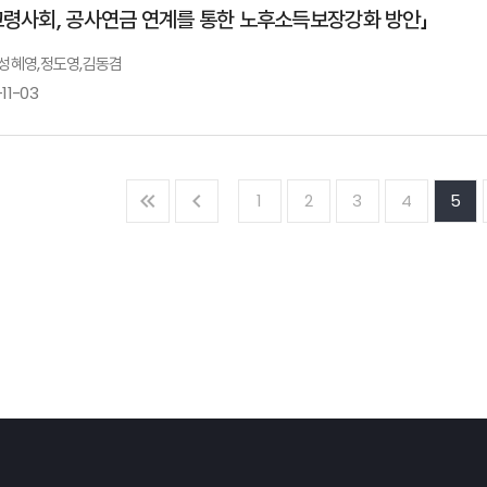
고령사회, 공사연금 연계를 통한 노후소득보장강화 방안」
: 성혜영,정도영,김동겸
법적 의무보험의 재구조화
11-03
실손의료 보험현황과 과제
김학희 Aon
부사장
김경선 보험연구원 연구위원
1
2
3
4
5
국민연금의 재정안정화와 공적연금의 미래
성혜영 국민연금연구원 연금제도실장
퇴직연금 시장 평가와 노후소득보장 강화 방안