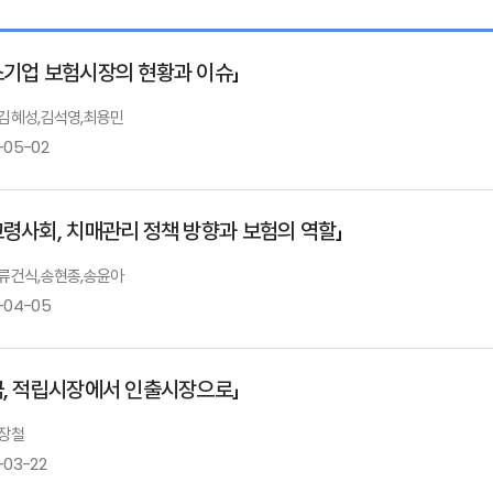
소기업 보험시장의 현황과 이슈」
: 김혜성,김석영,최용민
-05-02
고령사회, 치매관리 정책 방향과 보험의 역할」
국내 중소기업 보험시장 현황과 이슈
-제조업종설문조사를중심으로-
: 류건식,송현종,송윤아
-04-05
김혜성 국제손해사정고문, 경영학박사
김석영 보험연구원 선임연구위원
금, 적립시장에서 인출시장으로」
초고령사회 일본의 치매정책 현황과 평가
 장철
-03-22
SME Risks - Big Data 분석을 활용한 사