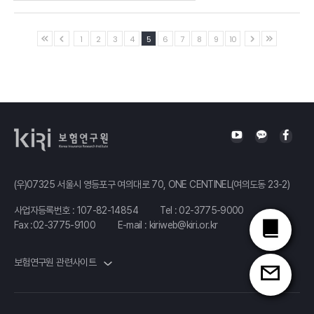
Aon
부사장
보험연구원
국민연금의
연구위원
1
2
3
4
5
6
7
8
9
10
재정안정화와
공적연금의 미래
성혜영
국민연금연구원
연금제도실장
퇴직연금
(우)07325 서울시 영등포구 여의대로 70, ONE CENTINEL(여의도동 23-2)
시장 평가와
노후소득보장
사업자등록번호 : 107-82-14854
Tel :
02-3775-9000
Fax :02-3775-9100
E-mail :
kiriweb@kiri.or.kr
강화 방안
정도영
보험연구원 관련사이트
한양대학교
교수