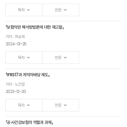
경영자가
목차
전문
말한다
민기식
「보험약관 해석방법론에 대한 재고찰」
디지털 금융의
KB생명보험
저자 : 최승재
문제와 디지털
前부회장
2024-01-25
금융이해력 정책
박소정 서울대학교
목차
전문
경영대학 교수
국내 금융교육 현황
「IFRS17과 계약자배당 제도」
보험약관
및 시사점
저자 : 노건엽
해석방법론에
김소연 서울대학교
2023-12-20
대한 재고찰
교수, 김민정
최승재
목차
전문
충남대학교 교수
세종대학교
해외 주요국
교수
금융교육 현황 및
「공·사건강보험의 역할과 과제」