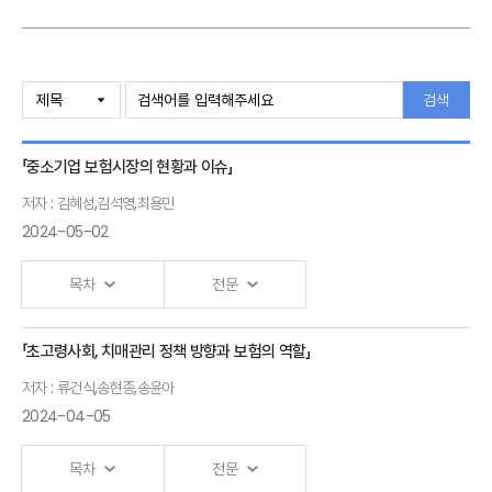
검색
「중소기업 보험시장의 현황과 이슈」
저자 : 김혜성,김석영,최용민
2024-05-02
목차
전문
「초고령사회, 치매관리 정책 방향과 보험의 역할」
국내 중소기업 보험시장 현황과
저자 : 류건식,송현종,송윤아
이슈
2024-04-05
-
제조업종설문조사를중심으로-
목차
전문
김혜성 국제손해사정고문,