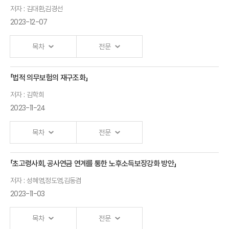
Ⅰ. 「IFRS 17시행에 따른 계약자배당 제도 개선방안」
시사점
저자 : 김대환,김경선
발표자 : 노건엽
보험연구원 연구위원
2023-12-07
김경태
美앨러배마대학교
목차
전문
교수, 한지형
서울대학교 박사
「법적 의무보험의 재구조화」
국민건강보험
금융회사임직원을
저자 : 김학희
재정건전성
위한
2023-11-24
진단과 과제
금융소비자보호교육
김대환
목차
조혜진 인천대학교
전문
동아대학교
교수, 양혜경
교수
「초고령사회, 공사연금 연계를 통한 노후소득보장강화 방안」
건국대학교 교수
법적
실손의료
저자 : 성혜영,정도영,김동겸
의무보험의
2023-11-03
보험현황과
재구조화
과제
김학희
목차
전문
김경선