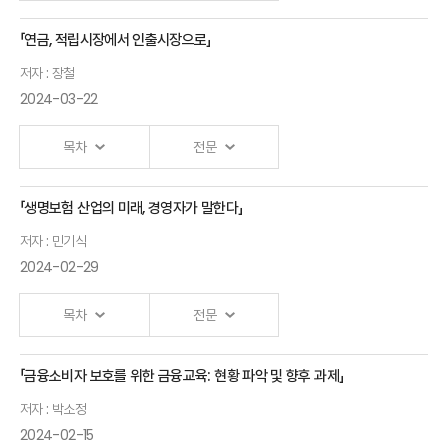
경영학박사
「연금, 적립시장에서 인출시장으로」
초고령사회
김석영 보험연구원
저자 : 장철
일본의 치매정책
선임연구위원
2024-03-22
현황과 평가
SME
류건식 RMI
목차
전문
Risks -
보험경영연구소
Big Data
연구위원
「생명보험 산업의 미래, 경영자가 말한다」
연금,
분석을
보험산업의
저자 : 민기식
적립시장에서
활용한
2024-02-29
치매·요양
인출시장으로
사업효율화
보장 현황과
장철
방안
목차
전문
과제
노팅험대학교 교수
최용민
송윤아
뮌핸재보험
「금융소비자 보호를 위한 금융교육: 현황 파악 및 향후 과제」
생명보험
보험연구원
전무
저자 : 박소정
산업의
연구위원
2024-02-15
미래